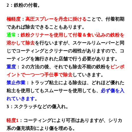
2：鉄粉の付着。
極軽度
：
高圧スプレーを丹念に掛ける
ことで、付着初期
であれば除去できることもあります。
通常
：
鉄粉クリナーを使用して付着＆食い込みの鉄粉を
溶かして除去
を行ないますが、スケールリムーバーと同
じでコーティングとクリナーの相性がありますので、コ
ーティングを施行された店舗で行う必要があります。
重度
：２の方法の後、それでも除去不能の鉄粉を
ピンポ
イントで一つ一つ手仕事で除去
していきます。
禁止作業
：トラップ粘土による除去は、どれほど優れた
粘土を使用してもスムーサーを使用しても、
必ず傷を入
れていきます
。
3：スクラッチなどの傷入れ。
軽度1
：コーティングにより可否はありますが、シリカ
系の傷充填剤により傷を埋める。