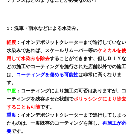
テナンスはどのようなことが必要なのか？
1：洗車・雨水などによる水染み。
軽度
：イオンデポジットクレーターまで進行していない
水染みであれば、スケールリムーバー等の
ケミカルを使
用して水染みを除去
することができます、但しＤＩＹな
どの施工やコーティングを施行された店舗以外での施工
は、
コーティングを傷める可能性
は非常に高くなりま
す。
中度
：コーティングにより施工の可否はありますが、コ
ーティングを残存させた状態で
ポリッシングにより除去
することも可能
です。
重度
：イオンデポジットクレーターまで進行してしまっ
たものは、一度既存のコーティングを落し、
再施工が必
要
です。