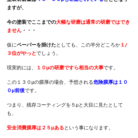
ますが、
今の塗装でここまでの
大幅な研磨は通常の研磨ではでき
ません
・・・
仮に
ペーパーを掛けた
としても、この半分どころか
１/
３位がやっと
でしょう。
現実的には、
１０μの研磨ですら相当の大事
です。
この１３０μの膜厚の場合、予想される
危険膜厚は１０
０μ前後
です。
つまり、残存コーティングを５μと大目に見たとして
も、
安全消費膜厚は２５μある
という事になります。