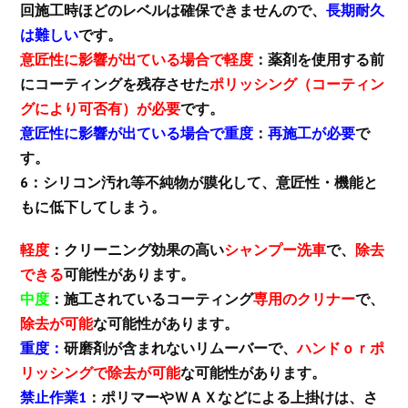
回施工時ほどのレベルは確保できませんので、
長期耐久
は難しい
です。
意匠性に影響が出ている場合で軽度
：薬剤を使用する前
にコーティングを残存させた
ポリッシング（コーティン
グにより可否有）が必要
です。
意匠性に影響が出ている場合で重度
：
再施工が必要
で
す。
6：シリコン汚れ等不純物が膜化して、意匠性・機能と
もに低下してしまう。
軽度
：クリーニング効果の高い
シャンプー洗車
で、
除去
できる
可能性があります。
中度
：施工されているコーティング
専用のクリナー
で、
除去が可能
な可能性があります。
重度：
研磨剤が含まれないリムーバーで、
ハンドｏｒポ
リッシングで除去が可能
な可能性があります。
禁止作業1
：ポリマーやＷＡＸなどによる上掛けは、さ