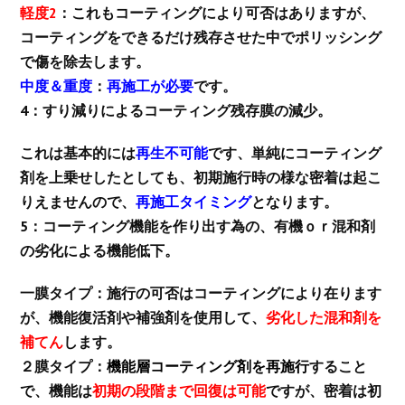
軽度2
：これもコーティングにより可否はありますが、
コーティングをできるだけ残存させた中でポリッシング
で傷を除去します。
中度＆重度
：
再施工が必要
です。
4：すり減りによるコーティング残存膜の減少。
これは基本的には
再生不可能
です、単純にコーティング
剤を上乗せしたとしても、初期施行時の様な密着は起こ
りえませんので、
再施工タイミング
となります。
5：コーティング機能を作り出す為の、有機ｏｒ混和剤
の劣化による機能低下。
一膜タイプ：施行の可否はコーティングにより在ります
が、機能復活剤や補強剤を使用して、
劣化した混和剤を
補てん
します。
２膜タイプ：
機能層コーティング剤を再施行
すること
で、機能は
初期の段階まで回復は可能
ですが、密着は初