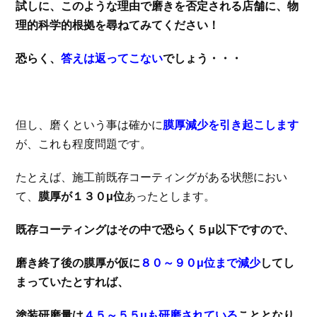
試しに、このような理由で磨きを否定される店舗に、物
理的科学的根拠を尋ねてみてください！
恐らく、
答えは返ってこない
でしょう・・・
但し、磨くという事は確かに
膜厚減少を引き起こします
が、これも程度問題です。
たとえば、施工前既存コーティングがある状態におい
て、
膜厚が１３０μ位
あったとします。
既存コーティングはその中で恐らく５μ以下ですので、
磨き終了後の膜厚が仮に
８０～９０μ位まで減少
してし
まっていたとすれば、
塗装研磨量は
４５～５５μも研磨されている
こととなり