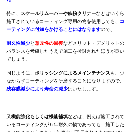
特に、
スケールリムーバーや鉄粉クリナー
などはいくら
施工されているコーティング専用の物を使用しても、
コ
ーティングに付加をかけることにはなります
ので、
耐久性減少
と
意匠性の回復
などメリット・デメリットの
バランスを考慮したうえで施工を検討されたほうが良い
でしょう。
同じように、
ポリッシングによるメインテナンス
も、少
なからずコーティングを研磨することになりますので、
残存膜減少により寿命の減少
はいたします。
又
機能強化もしくは機能補填
などは、例えば施工されて
いるコーティングが５年耐久の物であっても、施工した