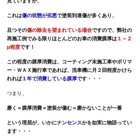
見ていますが、
これは
傷の状態が劣悪
で塗装到達傷が多くあり、
且つその
傷の除去を望まれている場合
ですので、弊社の
再施工例でみる限りほとんどのお車の消費膜厚は
１～２
μ程度
です！
この程度の膜厚消費は、コーティング未施工車やポリマ
ー・ＷＡＸ施行車であれば、洗車機に月２回程度かけら
れれば
１年で消費している膜厚
です・・・
つまり、
磨く＝膜厚消費＝塗装が傷む＝磨かないことが一番
という理屈が、いかに
ナンセンス
かを如実に物語ってい
ます・・・