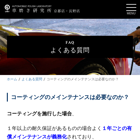
t
o
g
g
l
e
n
a
FAQ
v
i
よくある質問
g
a
t
i
o
n
ホーム
よくある質問
コーティングのメインテナンスは必要なのか？
コーティングのメインテナンスは必要なのか？
コーティングを施行した場合
、
１年以上の耐久保証があるものの場合よく
１年ごとの有
償メインテナンスが義務化
されており、