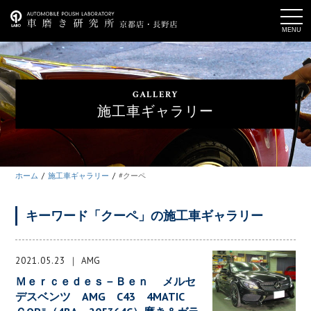
t
o
g
g
l
e
n
a
GALLERY
v
i
施工車ギャラリー
g
a
t
i
o
n
ホーム
施工車ギャラリー
#クーペ
キーワード「クーペ」の施工車ギャラリー
2021.05.23
AMG
Ｍｅｒｃｅｄｅｓ－Ｂｅｎ メルセ
デスベンツ AMG C43 4MATIC