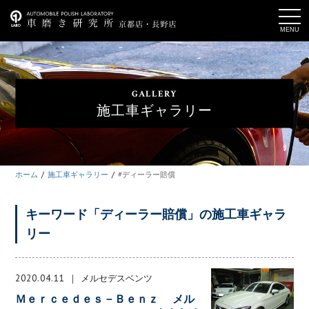
t
o
g
g
l
e
n
a
GALLERY
v
i
施工車ギャラリー
g
a
t
i
o
n
ホーム
施工車ギャラリー
#ディーラー賠償
キーワード「ディーラー賠償」の施工車ギャラ
リー
2020.04.11
メルセデスベンツ
Ｍｅｒｃｅｄｅｓ－Ｂｅｎｚ メル