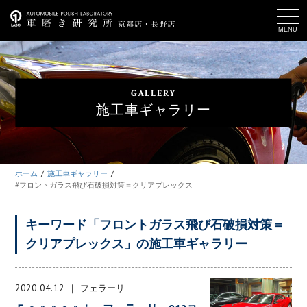
t
o
g
g
l
e
n
a
GALLERY
v
i
施工車ギャラリー
g
a
t
i
o
n
ホーム
施工車ギャラリー
#フロントガラス飛び石破損対策＝クリアプレックス
キーワード「フロントガラス飛び石破損対策＝
クリアプレックス」の施工車ギャラリー
2020.04.12
フェラーリ