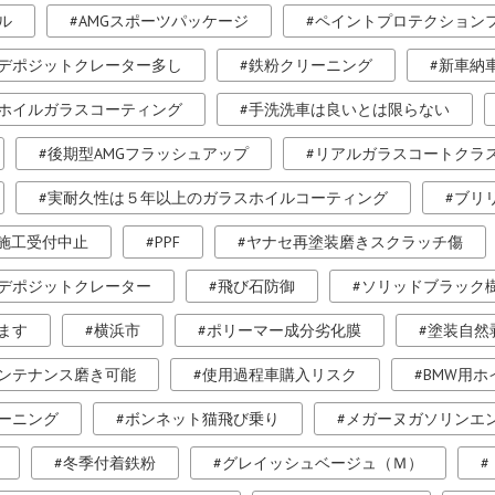
ル
AMGスポーツパッケージ
ペイントプロテクション
デポジットクレーター多し
鉄粉クリーニング
新車納
ホイルガラスコーティング
手洗洗車は良いとは限らない
後期型AMGフラッシュアップ
リアルガラスコートクラス
実耐久性は５年以上のガラスホイルコーティング
ブリ
施工受付中止
PPF
ヤナセ再塗装磨きスクラッチ傷
デポジットクレーター
飛び石防御
ソリッドブラック
ます
横浜市
ポリーマー成分劣化膜
塗装自然
ンテナンス磨き可能
使用過程車購入リスク
BMW用
ーニング
ボンネット猫飛び乗り
メガーヌガソリンエ
冬季付着鉄粉
グレイッシュベージュ（Ｍ）