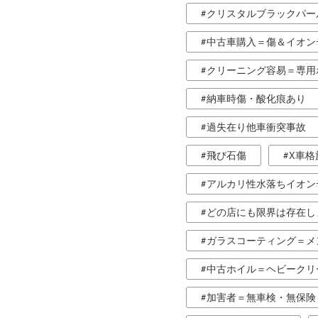
クリスタルブラックパー
中古車購入＝傷＆イオン
クリーニング容易＝専用
納車時傷・酸化痕あり
過失在り他車衝突事故
飛び石傷
X車格
アルカリ性水落ちイオン
どの店にも限界は存在し
ガラスコーティング＝メ
中古ホイル＝ヘビークリ
加害者＝無車検・無保険