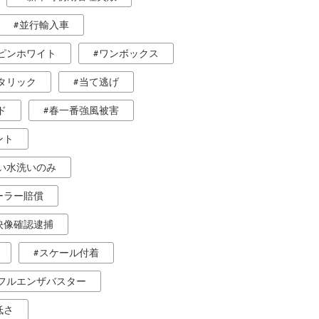
並行輸入車
ピンホワイト
ワンボックス
タリック
当て逃げ
ド
春一番強風被害
ント
い水洗いのみ
ーラー賠償
映像確認逮捕
スケール付着
フルエンザバスター
低さ