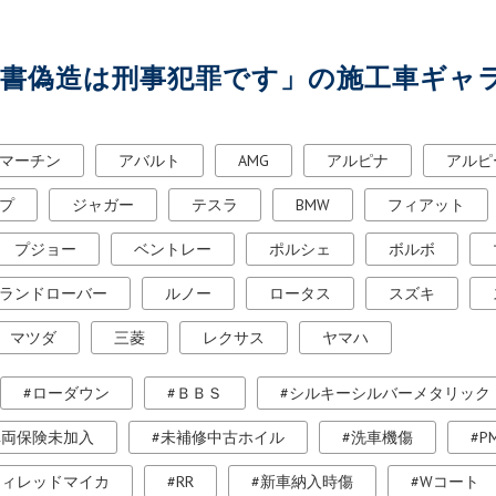
明書偽造は刑事犯罪です」の施工車ギャ
マーチン
アバルト
AMG
アルピナ
アルピ
プ
ジャガー
テスラ
BMW
フィアット
プジョー
ベントレー
ポルシェ
ボルボ
ランドローバー
ルノー
ロータス
スズキ
マツダ
三菱
レクサス
ヤマハ
ローダウン
ＢＢＳ
シルキーシルバーメタリック
車両保険未加入
未補修中古ホイル
洗車機傷
P
ティレッドマイカ
RR
新車納入時傷
Wコート