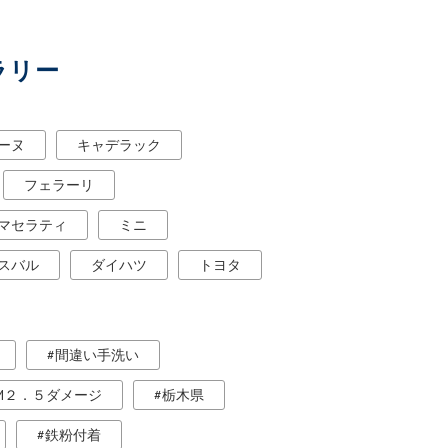
ラリー
ーヌ
キャデラック
フェラーリ
マセラティ
ミニ
スバル
ダイハツ
トヨタ
間違い手洗い
M２．５ダメージ
栃木県
鉄粉付着