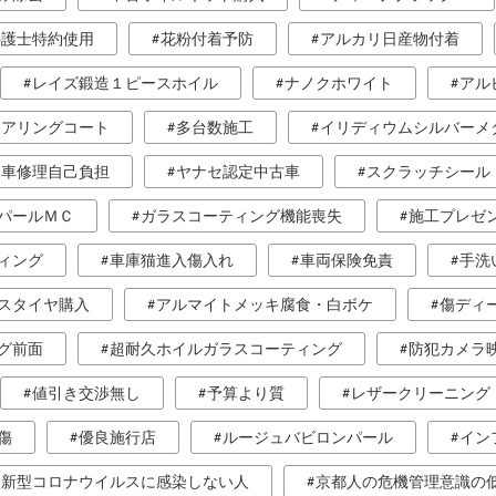
弁護士特約使用
花粉付着予防
アルカリ日産物付着
レイズ鍛造１ピースホイル
ナノクホワイト
アル
トアリングコート
多台数施工
イリディウムシルバーメ
自車修理自己負担
ヤナセ認定中古車
スクラッチシール
パールＭＣ
ガラスコーティング機能喪失
施工プレゼ
ィング
車庫猫進入傷入れ
車両保険免責
手洗
スタイヤ購入
アルマイトメッキ腐食・白ボケ
傷ディ
グ前面
超耐久ホイルガラスコーティング
防犯カメラ
値引き交渉無し
予算より質
レザークリーニング
傷
優良施行店
ルージュバビロンパール
イン
新型コロナウイルスに感染しない人
京都人の危機管理意識の