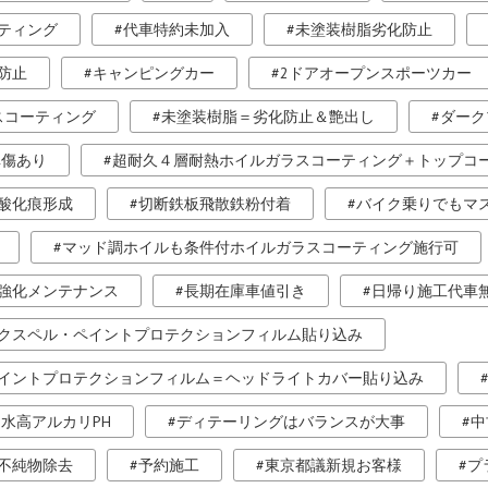
ティング
代車特約未加入
未塗装樹脂劣化防止
防止
キャンピングカー
2ドアオープンスポーツカー
スコーティング
未塗装樹脂＝劣化防止＆艶出し
ダーク
車傷あり
超耐久４層耐熱ホイルガラスコーティング＋トップコ
酸化痕形成
切断鉄板飛散鉄粉付着
バイク乗りでもマ
マッド調ホイルも条件付ホイルガラスコーティング施行可
強化メンテナンス
長期在庫車値引き
日帰り施工代車
クスペル・ペイントプロテクションフィルム貼り込み
イントプロテクションフィルム＝ヘッドライトカバー貼り込み
水高アルカリPH
ディテーリングはバランスが大事
中
不純物除去
予約施工
東京都議新規お客様
プ