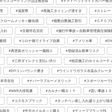
ガラスコーティングほぼ無意味
ＰＰＦヘッドライトカバー角
理
滋賀県
再施工タイミング遅すぎ
ストレー
クロームメッキ＝酸化痕
複数台数施工割引
ＣＰＣプ
傷入れ
京都市右京区
施行中事故＝自動車管理責任保険
脆弱
コロナ禍でドライブ自粛
アメリカ車
D
再塗装ポリッシャー傷残り
登録済み新車リスク
三井ダイレクト支払い渋り
他店施工のホイルコーテ
DIYコンパウンド磨き
ウインドウガラス水染みクレータ
松本市在住
ナバーラブルーメタリック
スポーツカーで
NAV8大排気量
カルナバ蝋ＤＩＹ
貰い事故１０
コスモスブラック
タッチペン差し入れ盛り上がり除
み除去
中古ホイルネット購入
ディープブラックPE