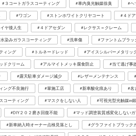
３コートガラスコーティング
車内臭光触媒徐臭
ヘ
車
ワゴン
ストンホワイトクリヤコート
４ドア
タイヤ後人生
４ドアセダン
レクサス＝クレーム
耐水染みガラスコーティング
洗車傷
ファントムブラッ
ティング
トルネードレッド
アイスシルバーメタリッ
ッドクリーム
アルマイトメッキ腐食防止
当て逃げ事
り
露天駐車ダメージ減少
レザーメンテナンス
ィング不良施行
輩施工店
新車酸化痕あり
名
スコーティング
マスクをしない人
可視光型光触媒in
DIY２０２磨き回復不能
マッド調塗装質感変化しないガ
新車納入時オーナー点検見落とし
グラファイトブラック