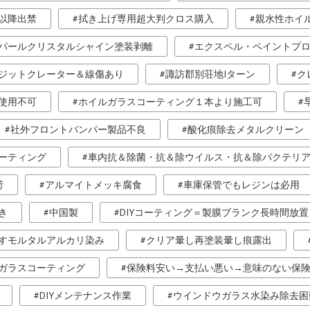
以降出禁
拭き上げ専用超大判クロス購入
親水性ホイ
パールクリスタルシャイン塗装剥離
エクスペル・ペイントプ
ジットクレーター＆線傷あり
諏訪郡別荘地Iターン
ク
使用不可
ホイルガラスコーティング１本より施工可
社外フロントバンパー製品不良
酸化痕除去メタルクリーン
ーティング
車内抗＆除菌・抗＆除ウイルス・抗＆除バクテリ
荷
アルマイトメッキ腐食
車庫保管でもレジンは必用
き
中国製
DIYコーティング＝製膜ブランク長時間放置
すモルタルアルカリ染み
クリア暈し再塗装暈し痕露出
ガラスコーティング
保険料安い→支払い悪い→意味のない保
DIYメンテナンス作業
ウインドウガラス水染み除去困