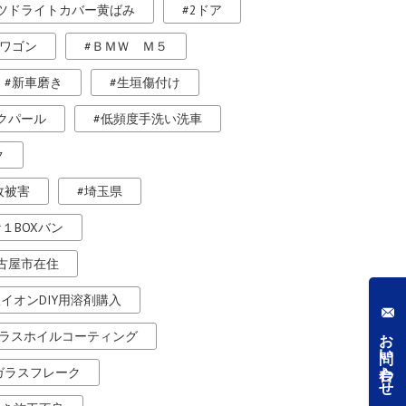
ツドライトカバー黄ばみ
2ドア
ワゴン
ＢＭＷ Ｍ５
新車磨き
生垣傷付け
クパール
低頻度手洗い洗車
ク
故被害
埼玉県
１BOXバン
古屋市在住
銀イオンDIY用溶剤購入
お問い合わせ
ラスホイルコーティング
ガラスフレーク