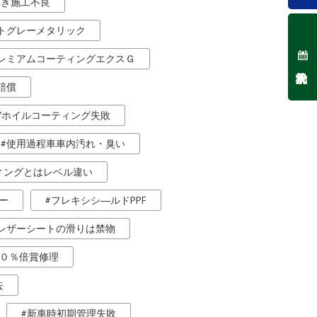
浮き施工不良
トグレーメタリック
レミアムコーティングエクスＧ
賠償
IYホイルコーティング失敗
使用過程車車内汚れ・臭い
ィングとはレベル違い
ー
フレキシシ―ルドPPF
レザーシートの滑りは禁物
０％倍賞修理
去
新車時初期管理失敗