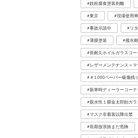
鉄粉腐食塗装剥離
東京
現場使用
事故示談中
リ
薄膜塗装
撥水
長耐久ホイルガラスコー
レザーメンテナンス＝マ
＃1.000ペーパー級傷残
新車時ディーラーコーテ
親水性１膜金太郎飴ガラ
マスク非着装以降出禁
長期放浪旅まだ危険