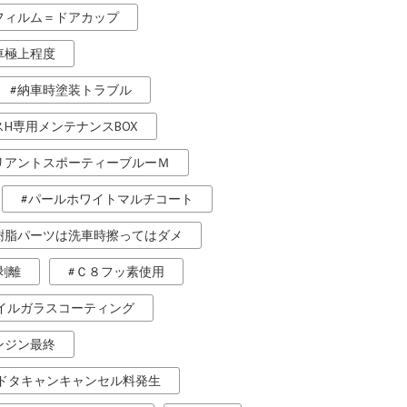
フィルム＝ドアカップ
車極上程度
納車時塗装トラブル
H専用メンテナンスBOX
リアントスポーティーブルーＭ
パールホワイトマルチコート
樹脂パーツは洗車時擦ってはダメ
剥離
Ｃ８フッ素使用
ホイルガラスコーティング
ンジン最終
ドタキャンキャンセル料発生