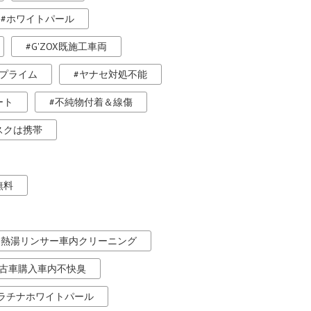
ホワイトパール
G'ZOX既施工車両
プライム
ヤナセ対処不能
ート
不純物付着＆線傷
スクは携帯
無料
熱湯リンサー車内クリーニング
古車購入車内不快臭
ラチナホワイトパール