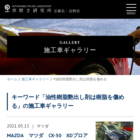
t
o
g
g
l
e
n
a
GALLERY
v
i
施工車ギャラリー
g
a
t
i
o
n
ホーム
施工車ギャラリー
#油性樹脂艶出し剤は樹脂を傷める
キーワード「油性樹脂艶出し剤は樹脂を傷め
る」の施工車ギャラリー
2021.05.15
マツダ
MAZDA マツダ CX-30 XDプロア