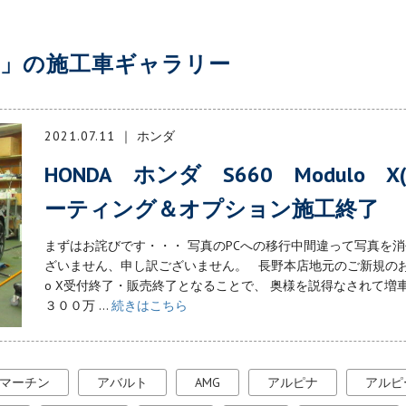
了」の施工車ギャラリー
2021.07.11
ホンダ
HONDA ホンダ S660 Modulo X
ーティング＆オプション施工終了
まずはお詫びです・・・ 写真のPCへの移行中間違って写真を
ざいません、申し訳ございません。 長野本店地元のご新規のお客様
o X受付終了・販売終了となることで、 奥様を説得なされて増
３００万 ...
続きはこちら
マーチン
アバルト
AMG
アルピナ
アルピ