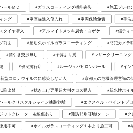
パールＭＣ
ガラスコーティング機能喪失
施工プレゼ
ィング
車庫猫進入傷入れ
車両保険免責
手洗
スタイヤ購入
アルマイトメッキ腐食・白ボケ
傷ディ
グ前面
超耐久ホイルガラスコーティング
防犯カメラ
値引き交渉無し
予算より質
レザークリーニング
傷
優良施行店
ルージュバビロンパール
イン
新型コロナウイルスに感染しない人
京都人の危機管理意識の
以降出禁
拭き上げ専用超大判クロス購入
親水性ホイ
パールクリスタルシャイン塗装剥離
エクスペル・ペイントプ
ジットクレーター＆線傷あり
諏訪郡別荘地Iターン
ク
使用不可
ホイルガラスコーティング１本より施工可