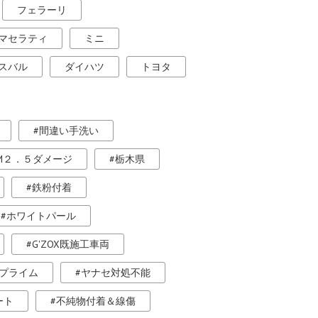
フェラーリ
マセラティ
ミニ
スバル
ダイハツ
トヨタ
間違い手洗い
M２．５ダメージ
栃木県
鉄粉付着
ホワイトパール
G'ZOX既施工車両
プライム
ヤナセ対処不能
ート
不純物付着＆線傷