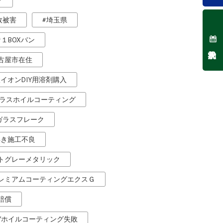
ク
故被害
埼玉県
１BOXバン
古屋市在住
銀イオンDIY用溶剤購入
ラスホイルコーティング
ガラスフレーク
浮き施工不良
トグレーメタリック
レミアムコーティングエクスＧ
賠償
IYホイルコーティング失敗