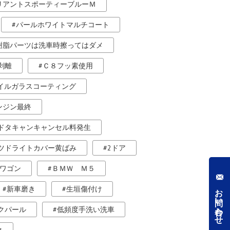
リアントスポーティーブルーＭ
パールホワイトマルチコート
樹脂パーツは洗車時擦ってはダメ
剥離
Ｃ８フッ素使用
ホイルガラスコーティング
ンジン最終
ドタキャンキャンセル料発生
ツドライトカバー黄ばみ
2ドア
ワゴン
ＢＭＷ Ｍ５
お問い合わせ
新車磨き
生垣傷付け
クパール
低頻度手洗い洗車