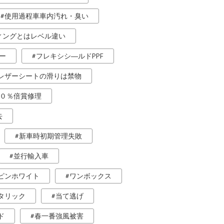
使用過程車車内汚れ・臭い
ィングとはレベル違い
ー
フレキシシ―ルドPPF
レザーシートの滑りは禁物
０％倍賞修理
去
新車時初期管理失敗
並行輸入車
ピンホワイト
ワンボックス
タリック
当て逃げ
ド
春一番強風被害