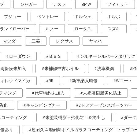
プ
ジャガー
テスラ
BMW
フィアット
プジョー
ベントレー
ポルシェ
ボルボ
ランドローバー
ルノー
ロータス
スズキ
マツダ
三菱
レクサス
ヤマハ
ローダウン
ＢＢＳ
シルキーシルバーメタリック
車両保険未加入
未補修中古ホイル
洗車機傷
P
ティレッドマイカ
RR
新車納入時傷
Wコート
ティング
代車特約未加入
未塗装樹脂劣化防止
防止
キャンピングカー
2ドアオープンスポーツカー
スコーティング
未塗装樹脂＝劣化防止＆艶出し
ダーク
車傷あり
超耐久４層耐熱ホイルガラスコーティング＋トップコ