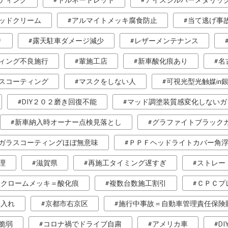
ティング
トルネードレッド
アイスシルバーメタリッ
ッドクリーム
アルマイトメッキ腐食防止
当て逃げ事
り
露天駐車ダメージ減少
レザーメンテナンス
ィング不良施行
輩施工店
新車酸化痕あり
名
スコーティング
マスクをしない人
可視光型光触媒in
DIY２０２磨き回復不能
マッド調塗装質感変化しないガ
新車納入時オーナー点検見落とし
グラファイトブラック
ガラスコーティングほぼ無意味
ＰＰＦヘッドライトカバー角
理
滋賀県
再施工タイミング遅すぎ
ストレー
クロームメッキ＝酸化痕
複数台数施工割引
ＣＰＣプ
傷入れ
京都市右京区
施行中事故＝自動車管理責任保険
脆弱
コロナ禍でドライブ自粛
アメリカ車
D