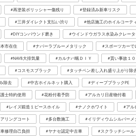
再塗装ポリッシャー傷残り
登録済み新車リスク
三井ダイレクト支払い渋り
他店施工のホイルコーテ
DIYコンパウンド磨き
ウインドウガラス水染みクレータ
松本市在住
ナバーラブルーメタリック
スポーツカーで
NAV8大排気量
カルナバ蝋ＤＩＹ
貰い事故１０
コスモスブラック
タッチペン差し入れ盛り上がり除
み除去
中古ホイルネット購入
ディープブラックPE
弁護士特約使用
花粉付着予防
アルカリ日産物付着
レイズ鍛造１ピースホイル
ナノクホワイト
アル
トアリングコート
多台数施工
イリディウムシルバーメ
自車修理自己負担
ヤナセ認定中古車
スクラッチシール