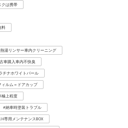
スクは携帯
無料
熱湯リンサー車内クリーニング
古車購入車内不快臭
ラチナホワイトパール
フィルム＝ドアカップ
車極上程度
納車時塗装トラブル
H専用メンテナンスBOX