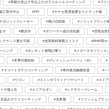
実耐久性は５年以上のガラスホイルコーティング
ブリ
施工受付中止
PPF
ヤナセ再塗装磨きスクラッチ傷
デポジットクレーター
飛び石防御
ソリッドブラック
ます
横浜市
ポリーマー成分劣化膜
塗装自然
ンテナンス磨き可能
使用過程車購入リスク
BMW用
ーニング
ボンネット猫飛び乗り
メガーヌガソリンエ
冬季付着鉄粉
グレイッシュベージュ（Ｍ）
３コートガラスコーティング
車内臭光触媒徐臭
ヘ
車
ワゴン
ストンホワイトクリヤコート
４ドア
タイヤ後人生
４ドアセダン
レクサス＝クレーム
耐水染みガラスコーティング
洗車傷
ファントムブラッ