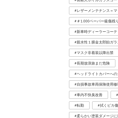
長耐久ホイルガラスコー
レザーメンテナンス＝マ
＃1.000ペーパー級傷残
新車時ディーラーコーテ
親水性１膜金太郎飴ガラ
マスク非着装以降出禁
長期放浪旅まだ危険
ヘッドライトカバーへの
自損事故車両保険使用修
車内不快臭改善
転勤
拭くピカ
柔らかい塗装ダメージに