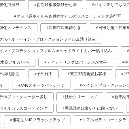
酸化痕形成
切断鉄板飛散鉄粉付着
バイク乗りでもマ
マッド調ホイルも条件付ホイルガラスコーティング施行可
強化メンテナンス
長期在庫車値引き
日帰り施工代車
クスペル・ペイントプロテクションフィルム貼り込み
イントプロテクションフィルム＝ヘッドライトカバー貼り込み
水高アルカリPH
ディテーリングはバランスが大事
中
不純物除去
予約施工
東京都議新規お客様
プ
ル
AMGスポーツパッケージ
ペイントプロテクション
デポジットクレーター多し
鉄粉クリーニング
新車納
ホイルガラスコーティング
手洗洗車は良いとは限らない
後期型AMGフラッシュアップ
リアルガラスコートクラス