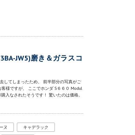
(3BA-JW5)磨き＆ガラスコ
消去してしまったため、 前半部分の写真がご
ですが、 ここでホンダ S６６０ Modul
車購入なされたそうです！ 驚いたのは価格。
ーヌ
キャデラック