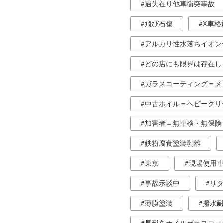
過失在り他車衝突事故
飛び石傷
X車格
アルカリ性水落ちイオン
どの店にも限界は存在し
ガラスコーティング＝メ
中古ホイル＝ヘビークリ
加害者＝無車検・無保険
鉄粉腐食塗装剥離
東京
現場使用
事故示談中
リ
薄膜塗装
撥水