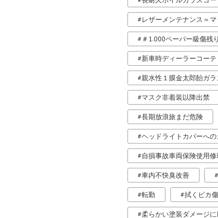
長耐久ホイルガラスコー
レザーメンテナンス＝マ
＃1.000ペーパー級傷残
新車時ディーラーコーテ
親水性１膜金太郎飴ガラ
マスク非着装以降出禁
長期放浪旅まだ危険
ヘッドライトカバーへの
自損事故車両保険使用修
車内不快臭改善
転勤
拭くピカ
柔らかい塗装ダメージに