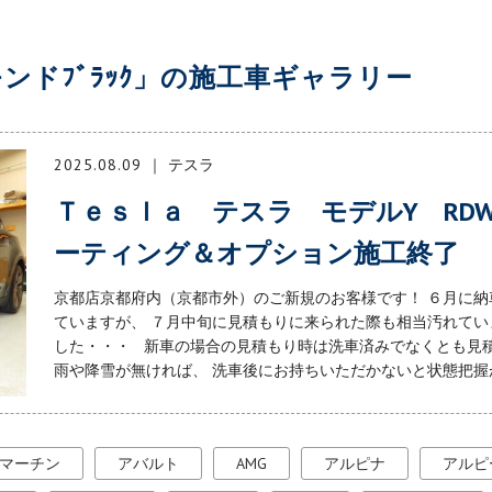
ンドﾌﾞﾗｯｸ」の施工車ギャラリー
2025.08.09
テスラ
Ｔｅｓｌａ テスラ モデルY RDW（
ーティング＆オプション施工終了
京都店京都府内（京都市外）のご新規のお客様です！ ６月に
ていますが、 ７月中旬に見積もりに来られた際も相当汚れてい
した・・・ 新車の場合の見積もり時は洗車済みでなくとも見積
雨や降雪が無ければ、 洗車後にお持ちいただかないと状態把握が出
マーチン
アバルト
AMG
アルピナ
アルピ