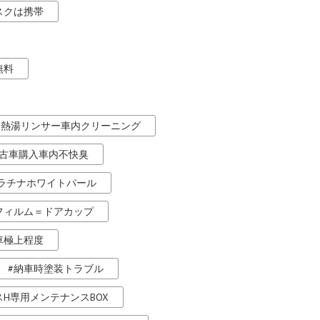
スクは携帯
無料
熱湯リンサー車内クリーニング
古車購入車内不快臭
ラチナホワイトパール
フィルム＝ドアカップ
車極上程度
納車時塗装トラブル
H専用メンテナンスBOX