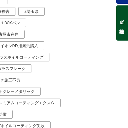
ク
故被害
埼玉県
１BOXバン
古屋市在住
銀イオンDIY用溶剤購入
ラスホイルコーティング
ガラスフレーク
浮き施工不良
トグレーメタリック
レミアムコーティングエクスＧ
賠償
IYホイルコーティング失敗