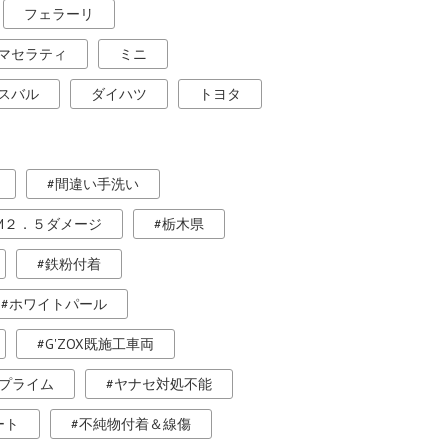
フェラーリ
マセラティ
ミニ
スバル
ダイハツ
トヨタ
間違い手洗い
M２．５ダメージ
栃木県
鉄粉付着
ホワイトパール
G'ZOX既施工車両
プライム
ヤナセ対処不能
ート
不純物付着＆線傷