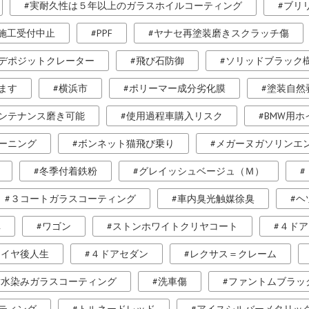
実耐久性は５年以上のガラスホイルコーティング
ブリ
施工受付中止
PPF
ヤナセ再塗装磨きスクラッチ傷
デポジットクレーター
飛び石防御
ソリッドブラック
ます
横浜市
ポリーマー成分劣化膜
塗装自然
ンテナンス磨き可能
使用過程車購入リスク
BMW用
ーニング
ボンネット猫飛び乗り
メガーヌガソリンエ
冬季付着鉄粉
グレイッシュベージュ（Ｍ）
３コートガラスコーティング
車内臭光触媒徐臭
ヘ
車
ワゴン
ストンホワイトクリヤコート
４ドア
タイヤ後人生
４ドアセダン
レクサス＝クレーム
耐水染みガラスコーティング
洗車傷
ファントムブラッ