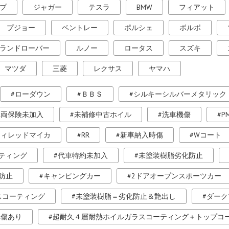
プ
ジャガー
テスラ
BMW
フィアット
プジョー
ベントレー
ポルシェ
ボルボ
ランドローバー
ルノー
ロータス
スズキ
マツダ
三菱
レクサス
ヤマハ
ローダウン
ＢＢＳ
シルキーシルバーメタリック
車両保険未加入
未補修中古ホイル
洗車機傷
P
ティレッドマイカ
RR
新車納入時傷
Wコート
ティング
代車特約未加入
未塗装樹脂劣化防止
防止
キャンピングカー
2ドアオープンスポーツカー
スコーティング
未塗装樹脂＝劣化防止＆艶出し
ダーク
車傷あり
超耐久４層耐熱ホイルガラスコーティング＋トップコ