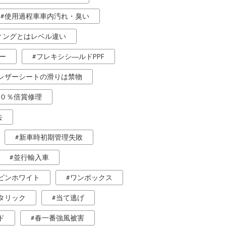
使用過程車車内汚れ・臭い
ィングとはレベル違い
ー
フレキシシ―ルドPPF
レザーシートの滑りは禁物
０％倍賞修理
去
新車時初期管理失敗
並行輸入車
ピンホワイト
ワンボックス
タリック
当て逃げ
ド
春一番強風被害