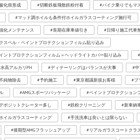
酸化痕形成
切断鉄板飛散鉄粉付着
バイク乗りでもマ
マッド調ホイルも条件付ホイルガラスコーティング施行可
強化メンテナンス
長期在庫車値引き
日帰り施工代車
クスペル・ペイントプロテクションフィルム貼り込み
イントプロテクションフィルム＝ヘッドライトカバー貼り込み
水高アルカリPH
ディテーリングはバランスが大事
中
不純物除去
予約施工
東京都議新規お客様
プ
ル
AMGスポーツパッケージ
ペイントプロテクション
デポジットクレーター多し
鉄粉クリーニング
新車納
ホイルガラスコーティング
手洗洗車は良いとは限らない
後期型AMGフラッシュアップ
リアルガラスコートクラス