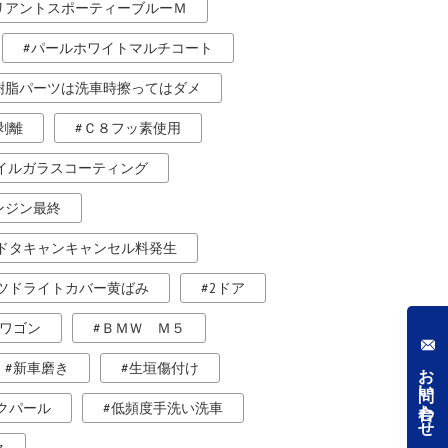
リアントスポーティーブルーＭ
パールホワイトマルチコート
樹脂パーツは洗車時擦ってはダメ
剥離
Ｃ８フッ素使用
ホイルガラスコーティング
ンジン最終
ドタキャンキャンセル料発生
ツドライトカバー黄ばみ
2ドア
ワゴン
ＢＭＷ Ｍ５
お問い合わせ
新車磨き
生垣傷付け
クパール
低頻度手洗い洗車