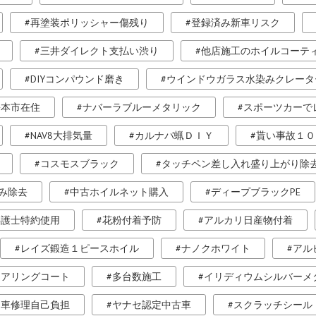
再塗装ポリッシャー傷残り
登録済み新車リスク
三井ダイレクト支払い渋り
他店施工のホイルコーテ
DIYコンパウンド磨き
ウインドウガラス水染みクレータ
松本市在住
ナバーラブルーメタリック
スポーツカーで
NAV8大排気量
カルナバ蝋ＤＩＹ
貰い事故１０
コスモスブラック
タッチペン差し入れ盛り上がり除
み除去
中古ホイルネット購入
ディープブラックPE
弁護士特約使用
花粉付着予防
アルカリ日産物付着
レイズ鍛造１ピースホイル
ナノクホワイト
アル
トアリングコート
多台数施工
イリディウムシルバーメ
自車修理自己負担
ヤナセ認定中古車
スクラッチシール