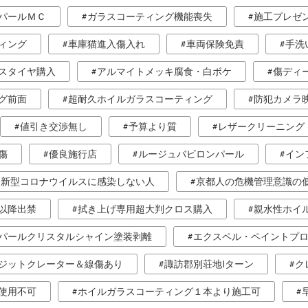
パールＭＣ
ガラスコーティング機能喪失
施工プレゼ
ィング
車庫猫進入傷入れ
車両保険免責
手洗
スタイヤ購入
アルマイトメッキ腐食・白ボケ
傷ディ
グ前面
超耐久ホイルガラスコーティング
防犯カメラ
値引き交渉無し
予算より質
レザークリーニング
傷
優良施行店
ルージュバビロンパール
イン
新型コロナウイルスに感染しない人
京都人の危機管理意識の
以降出禁
拭き上げ専用超大判クロス購入
親水性ホイ
パールクリスタルシャイン塗装剥離
エクスペル・ペイントプ
ジットクレーター＆線傷あり
諏訪郡別荘地Iターン
ク
使用不可
ホイルガラスコーティング１本より施工可