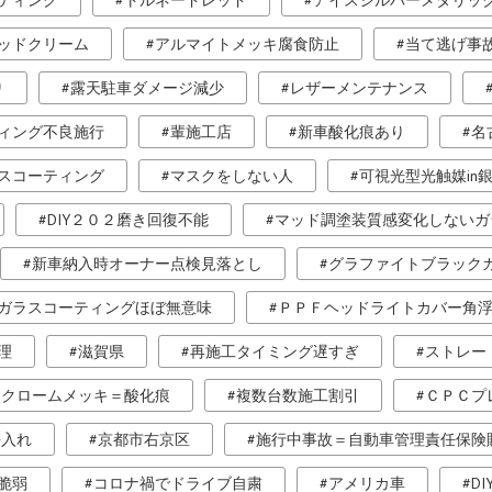
ティング
トルネードレッド
アイスシルバーメタリッ
ッドクリーム
アルマイトメッキ腐食防止
当て逃げ事
り
露天駐車ダメージ減少
レザーメンテナンス
ィング不良施行
輩施工店
新車酸化痕あり
名
スコーティング
マスクをしない人
可視光型光触媒in
DIY２０２磨き回復不能
マッド調塗装質感変化しないガ
新車納入時オーナー点検見落とし
グラファイトブラック
ガラスコーティングほぼ無意味
ＰＰＦヘッドライトカバー角
理
滋賀県
再施工タイミング遅すぎ
ストレー
クロームメッキ＝酸化痕
複数台数施工割引
ＣＰＣプ
傷入れ
京都市右京区
施行中事故＝自動車管理責任保険
脆弱
コロナ禍でドライブ自粛
アメリカ車
D