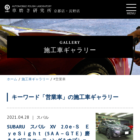
t
o
g
g
l
e
n
a
GALLERY
v
i
施工車ギャラリー
g
a
t
i
o
n
ホーム
施工車ギャラリー
#営業車
キーワード「営業車」の施工車ギャラリー
2021.04.28
スバル
SUBARU スバル XV 2.0ｅ-Ｓ Ｅ
ｙｅＳｉｇｈｔ（5ＡＡ－ＧＴＥ）磨