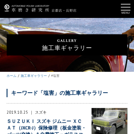
t
o
g
g
l
e
n
a
GALLERY
v
i
施工車ギャラリー
g
a
t
i
o
n
ホーム
施工車ギャラリー
#塩害
キーワード「塩害」の施工車ギャラリー
2019.10.25
スズキ
ＳＵＺＵＫＩ スズキ ジムニー ＸＣ
ＡＴ（JXCR-J）保険修理（板金塗装・