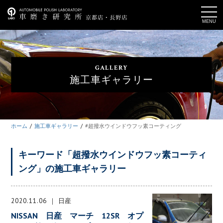
t
o
g
g
l
e
n
a
GALLERY
v
i
施工車ギャラリー
g
a
t
i
o
n
ホーム
施工車ギャラリー
#超撥水ウインドウフッ素コーティング
キーワード「超撥水ウインドウフッ素コーティ
ング」の施工車ギャラリー
2020.11.06
日産
NISSAN 日産 マーチ 12SR オプ