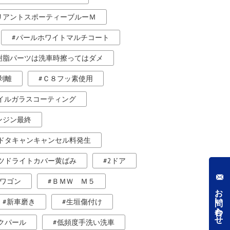
リアントスポーティーブルーＭ
パールホワイトマルチコート
樹脂パーツは洗車時擦ってはダメ
剥離
Ｃ８フッ素使用
ホイルガラスコーティング
ンジン最終
ドタキャンキャンセル料発生
ツドライトカバー黄ばみ
2ドア
ワゴン
ＢＭＷ Ｍ５
お問い合わせ
新車磨き
生垣傷付け
クパール
低頻度手洗い洗車