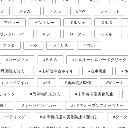
プ
ジャガー
テスラ
BMW
フィアット
プジョー
ベントレー
ポルシェ
ボルボ
ランドローバー
ルノー
ロータス
スズキ
マツダ
三菱
レクサス
ヤマハ
ローダウン
ＢＢＳ
シルキーシルバーメタリック
車両保険未加入
未補修中古ホイル
洗車機傷
P
ティレッドマイカ
RR
新車納入時傷
Wコート
ティング
代車特約未加入
未塗装樹脂劣化防止
防止
キャンピングカー
2ドアオープンスポーツカー
スコーティング
未塗装樹脂＝劣化防止＆艶出し
ダーク