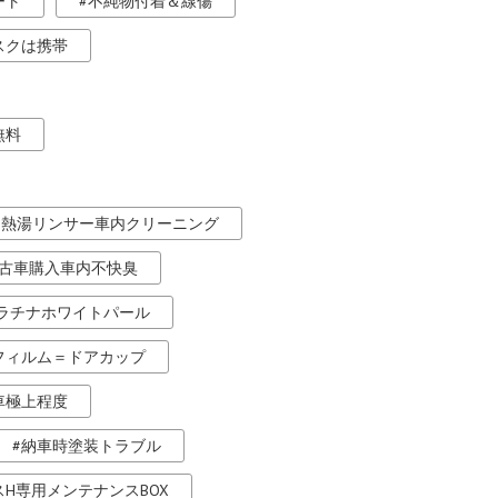
ート
不純物付着＆線傷
スクは携帯
無料
熱湯リンサー車内クリーニング
古車購入車内不快臭
ラチナホワイトパール
フィルム＝ドアカップ
車極上程度
納車時塗装トラブル
H専用メンテナンスBOX