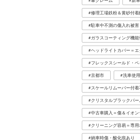
輩クレーム
新
修理工場鉄粉＆黄砂付着
駐車中不測の傷入れ被害
ガラスコーティング機能
ヘッドライトカバー＝エ
フレックスシールド・ペ
京都市
洗車使用
スケールリムーバー付着
クリスタルブラックパー
中古車購入＝傷＆イオン
クリーニング容易＝専用
納車時傷・酸化痕あり