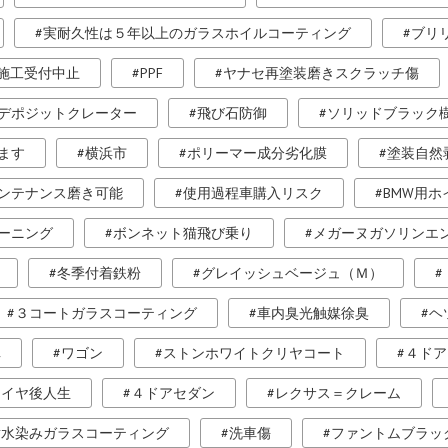
実耐久性は５年以上のガラスホイルコーティング
ブリ
施工受付中止
PPF
ヤナセ再塗装磨きスクラッチ傷
デポジットクレーター
飛び石防御
ソリッドブラック
ます
横浜市
ポリーマー成分劣化膜
塗装自然
ンテナンス磨き可能
使用過程車購入リスク
BMW用
ーニング
ボンネット猫飛び乗り
メガーヌガソリンエ
冬季付着鉄粉
グレイッシュベージュ（Ｍ）
３コートガラスコーティング
車内臭光触媒徐臭
ヘ
車
ワゴン
ストンホワイトクリヤコート
４ドア
タイヤ後人生
４ドアセダン
レクサス＝クレーム
耐水染みガラスコーティング
洗車傷
ファントムブラッ