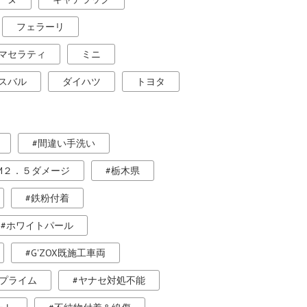
フェラーリ
マセラティ
ミニ
スバル
ダイハツ
トヨタ
間違い手洗い
M２．５ダメージ
栃木県
鉄粉付着
ホワイトパール
G'ZOX既施工車両
プライム
ヤナセ対処不能