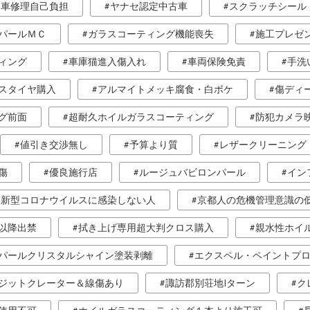
自車修理自己負担
ヤナセ認定中古車
スクラッチシール
パールＭＣ
ガラスコーティング機能喪失
施工プレゼ
ィング
車庫猫進入傷入れ
車両保険免責
手洗
スタイヤ購入
アルマイトメッキ腐食・白ボケ
傷ディ
グ前面
超耐久ホイルガラスコーティング
防犯カメラ
値引き交渉無し
予算より質
レザークリーニング
傷
優良施行店
ルージュバビロンパール
イン
新型コロナウイルスに感染しない人
京都人の危機管理意識の
以降出禁
拭き上げ専用超大判クロス購入
親水性ホイ
パールクリスタルシャイン塗装剥離
エクスペル・ペイントプ
ジットクレーター＆線傷あり
諏訪郡別荘地Iターン
ク