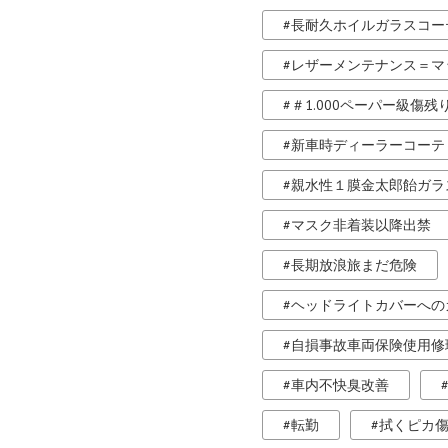
長耐久ホイルガラスコー
レザーメンテナンス＝マ
＃1.000ペーパー級傷残
新車時ディーラーコーテ
親水性１膜金太郎飴ガラ
マスク非着装以降出禁
長期放浪旅まだ危険
ヘッドライトカバーへの
自損事故車両保険使用修
車内不快臭改善
転勤
拭くピカ