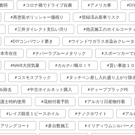
脆弱
コロナ禍でドライブ自粛
アメリカ車
D
再塗装ポリッシャー傷残り
登録済み新車リスク
三井ダイレクト支払い渋り
他店施工のホイルコーテ
DIYコンパウンド磨き
ウインドウガラス水染みクレータ
松本市在住
ナバーラブルーメタリック
スポーツカーで
NAV8大排気量
カルナバ蝋ＤＩＹ
貰い事故１０
コスモスブラック
タッチペン差し入れ盛り上がり除
み除去
中古ホイルネット購入
ディープブラックPE
弁護士特約使用
花粉付着予防
アルカリ日産物付着
レイズ鍛造１ピースホイル
ナノクホワイト
アル
トアリングコート
多台数施工
イリディウムシルバーメ