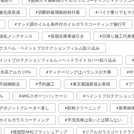
車傷あり
超耐久４層耐熱ホイルガラスコーティング＋トップコ
酸化痕形成
切断鉄板飛散鉄粉付着
バイク乗りでもマ
マッド調ホイルも条件付ホイルガラスコーティング施行可
強化メンテナンス
長期在庫車値引き
日帰り施工代車
クスペル・ペイントプロテクションフィルム貼り込み
イントプロテクションフィルム＝ヘッドライトカバー貼り込み
水高アルカリPH
ディテーリングはバランスが大事
中
不純物除去
予約施工
東京都議新規お客様
プ
ル
AMGスポーツパッケージ
ペイントプロテクション
デポジットクレーター多し
鉄粉クリーニング
新車納
ホイルガラスコーティング
手洗洗車は良いとは限らない
後期型AMGフラッシュアップ
リアルガラスコートクラス