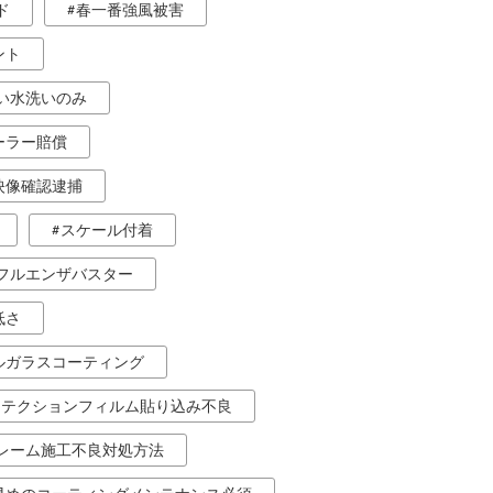
ド
春一番強風被害
ント
い水洗いのみ
ーラー賠償
映像確認逮捕
スケール付着
フルエンザバスター
低さ
ルガラスコーティング
ロテクションフィルム貼り込み不良
レーム施工不良対処方法