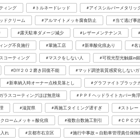
ティング
トルネードレッド
アイスシルバーメタリッ
ッドクリーム
アルマイトメッキ腐食防止
当て逃げ事
り
露天駐車ダメージ減少
レザーメンテナンス
ィング不良施行
輩施工店
新車酸化痕あり
名
スコーティング
マスクをしない人
可視光型光触媒in
DIY２０２磨き回復不能
マッド調塗装質感変化しないガ
新車納入時オーナー点検見落とし
グラファイトブラック
ガラスコーティングほぼ無意味
ＰＰＦヘッドライトカバー角
理
滋賀県
再施工タイミング遅すぎ
ストレー
クロームメッキ＝酸化痕
複数台数施工割引
ＣＰＣプ
傷入れ
京都市右京区
施行中事故＝自動車管理責任保険