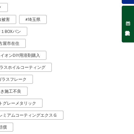
ク
故被害
埼玉県
１BOXバン
古屋市在住
銀イオンDIY用溶剤購入
ラスホイルコーティング
ガラスフレーク
浮き施工不良
トグレーメタリック
レミアムコーティングエクスＧ
賠償