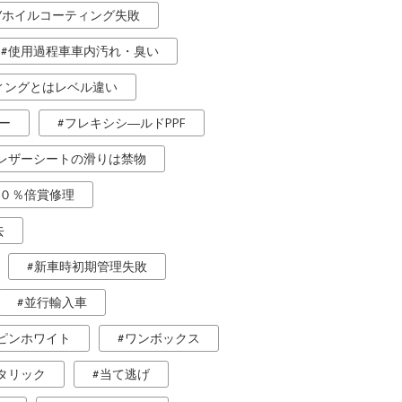
IYホイルコーティング失敗
使用過程車車内汚れ・臭い
ィングとはレベル違い
ー
フレキシシ―ルドPPF
レザーシートの滑りは禁物
０％倍賞修理
去
新車時初期管理失敗
並行輸入車
ピンホワイト
ワンボックス
タリック
当て逃げ