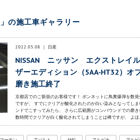
傷」の施工車ギャラリー
2022.05.08
日産
NISSAN ニッサン エクストレイ
ザーエディション（5AA-HT32）
磨き施工終了
京都店でのご新規のお客様です！ ボンネットに鳥糞爆弾を数発
ですが、 すでにクリアが酸化されたのか白い染みとなってしま
ンドでこすってみたら、 さらに広範囲がコンパウンドでの磨き
数時間でクリアが白く酸化されてしまうことは稀ですが、 よほどそ
マーチン
アバルト
AMG
アルピナ
アルピ