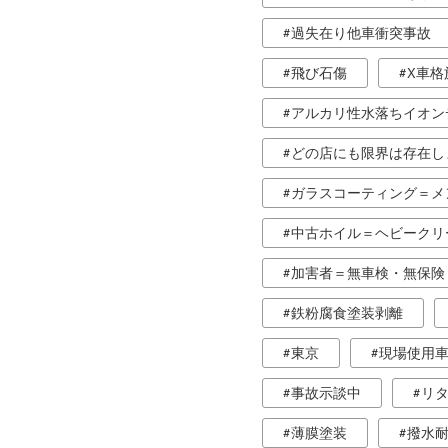
過失在り他車衝突事故
飛び石傷
X車格
アルカリ性水落ちイオン
どの店にも限界は存在し
ガラスコーティング＝メ
中古ホイル＝ヘビークリ
加害者＝無車検・無保険
鉄粉腐食塗装剥離
東京
現場使用
事故示談中
リ
薄膜塗装
撥水