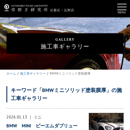
t
o
g
g
l
e
n
a
GALLERY
v
i
施工車ギャラリー
g
a
t
i
o
n
ホーム
施工車ギャラリー
#BMWミニソリッド塗装膜厚
キーワード「BMWミニソリッド塗装膜厚」の施
工車ギャラリー
2026.01.13
ミニ
BMW MINI ビーエムダブリュー