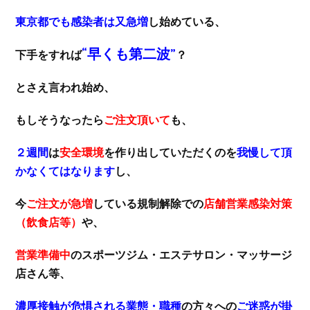
東京都でも感染者は又急増
し始めている、
“早くも第二波”
下手をすれば
？
とさえ言われ始め、
もしそうなったら
ご注文頂いて
も、
２週間
は
安全環境
を作り出していただくのを
我慢して頂
かなくてはなります
し、
今
ご注文が急増
している規制解除での
店舗営業感染対策
（飲食店等）
や、
営業準備中
のスポーツジム・エステサロン・マッサージ
店さん等、
濃厚接触が危惧される業態・職種
の方々への
ご迷惑が掛