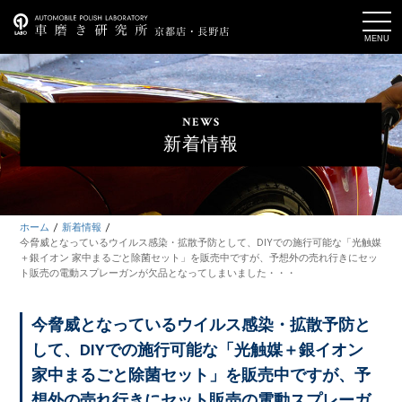
t
o
g
g
l
e
n
a
NEWS
v
i
新着情報
g
a
t
i
o
n
ホーム
新着情報
今脅威となっているウイルス感染・拡散予防として、DIYでの施行可能な「光触媒
＋銀イオン 家中まるごと除菌セット」を販売中ですが、予想外の売れ行きにセッ
ト販売の電動スプレーガンが欠品となってしまいました・・・
今脅威となっているウイルス感染・拡散予防と
して、DIYでの施行可能な「光触媒＋銀イオン
家中まるごと除菌セット」を販売中ですが、予
想外の売れ行きにセット販売の電動スプレーガ