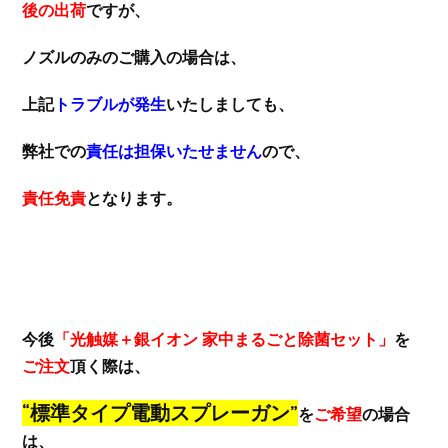
後の出荷
ですが、
ノズルのみのご購入の場合は、
上記
トラブルが発生
いたしましても、
弊社での
責任は担保いたせません
ので、
責任免責
となります。
今後
「光触媒＋銀イオン 家中まるごと除菌セット」
を
ご注文
頂く際は、
“標準タイプ電動スプレーガン”
を
ご希望
の場合
は、