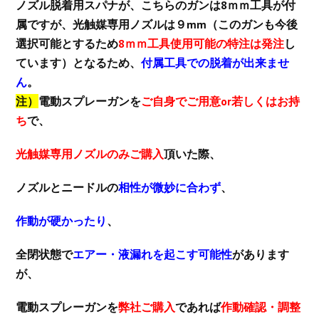
ノズル脱着用スパナが、こちらのガンは8ｍｍ工具が付
属ですが、光触媒専用ノズルは９mm（このガンも今後
選択可能とするため
8ｍｍ工具使用可能の特注は発注
し
ています）となるため、
付属工具での脱着が出来ませ
ん
。
注）
電動スプレーガンを
ご自身でご用意or若しくはお持
ち
で、
光触媒専用ノズルのみご購入
頂いた際、
ノズルとニードルの
相性が微妙に合わず
、
作動が硬かったり
、
全閉状態で
エアー・液漏れを起こす可能性
があります
が、
電動スプレーガンを
弊社ご購入
であれば
作動確認・調整