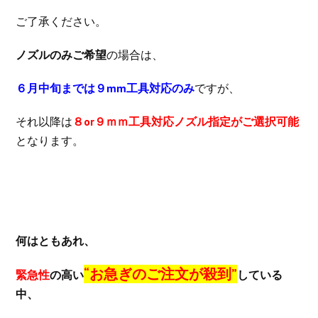
ご了承ください。
ノズルのみご希望
の場合は、
６月中旬までは９mm工具対応のみ
ですが、
それ以降は
８or９ｍｍ工具対応ノズル指定がご選択可能
となります。
何はともあれ、
“お急ぎのご注文が殺到”
緊急性
の高い
している
中、