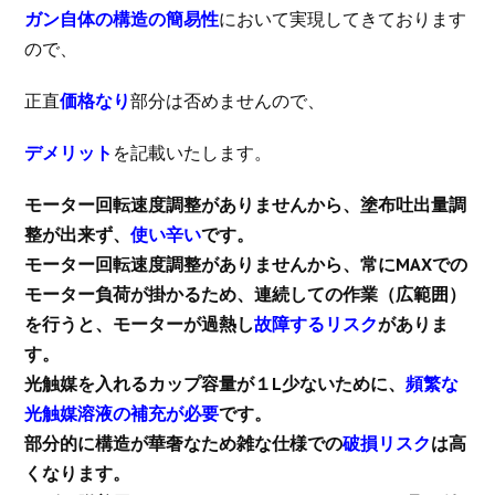
ガン自体の構造の簡易性
において実現してきております
ので、
正直
価格なり
部分は否めませんので、
デメリット
を記載いたします。
モーター回転速度調整がありませんから、塗布吐出量調
整が出来ず、
使い辛い
です。
モーター回転速度調整がありませんから、常にMAXでの
モーター負荷が掛かるため、連続しての作業（広範囲）
を行うと、モーターが過熱し
故障するリスク
がありま
す。
光触媒を入れるカップ容量が１L少ないために、
頻繁な
光触媒溶液の補充が必要
です。
部分的に構造が華奢なため雑な仕様での
破損リスク
は高
くなります。