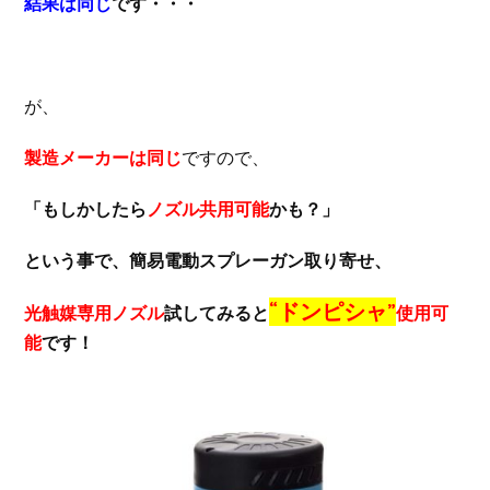
結果は同じ
です・・・
が、
製造メーカーは同じ
ですので、
「もしかしたら
ノズル共用可能
かも？」
という事で、簡易電動スプレーガン取り寄せ、
“ドンピシャ”
光触媒専用ノズル
試してみると
使用可
能
です！