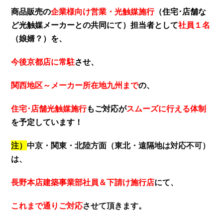
商品販売の
企業様向け営業・光触媒施行
（住宅･店舗な
ど光触媒メーカーとの共同にて）担当者として
社員１名
（娘婿？）
を、
今後京都店に常駐
させ、
関西地区～メーカー所在地九州まで
の、
住宅･店舗光触媒施行
もご対応が
スムーズに行える体制
を予定しています！
注）
中京・関東・北陸方面（東北・遠隔地は対応不可）
は、
長野本店建築事業部社員＆下請け施行店
にて、
これまで通りご対応
させて頂きます。