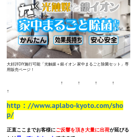
大好評DIY施行可能「光触媒＋銀イオン 家中まるごと除菌セット」専
用販売ページ！
↑ ↑ ↑ ↑
↑
http：//www.aplabo-kyoto.com/sho
p/
正直ここまでお客様に
ご反響を頂き大量に出荷
が延びる