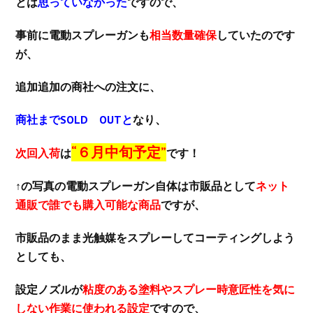
とは
思っていなかった
ですので、
事前に電動スプレーガンも
相当数量確保
していたのです
が、
追加追加の商社への注文に、
商社までSOLD OUTと
なり、
“６月中旬予定”
次回入荷
は
です！
↑の写真の電動スプレーガン自体は市販品として
ネット
通販で誰でも購入可能な商品
ですが、
市販品のまま光触媒をスプレーしてコーティングしよう
としても、
設定ノズルが
粘度のある塗料やスプレー時意匠性を気に
しない作業に使われる設定
ですので、