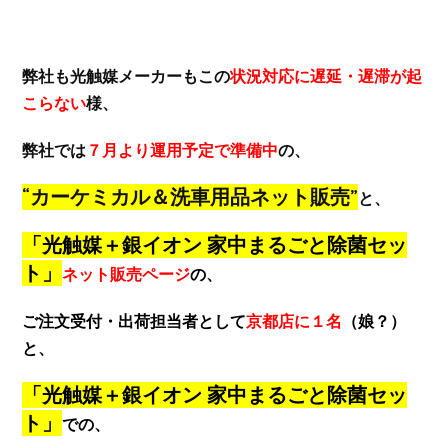
弊社も光触媒メーカーもこの
状況対応に遅延・遅滞が起
こらない
様、
弊社では
７月より運用予定で準備中
の、
“カーケミカル＆洗車用品ネット販売”
と、
「光触媒＋銀イオン 家中まるごと除菌セッ
ト」
ネット販売ページ
の、
ご注文受付・出荷担当者として
京都店に１名
（娘？）
と、
「光触媒＋銀イオン 家中まるごと除菌セッ
ト」
での、