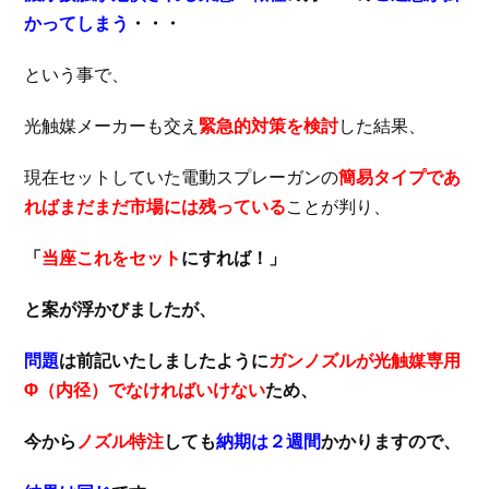
かってしまう
・・・
という事で、
光触媒メーカーも交え
緊急的対策を検討
した結果、
現在セットしていた電動スプレーガンの
簡易タイプであ
ればまだまだ市場には残っている
ことが判り、
「
当座これをセット
にすれば！」
と案が浮かびましたが、
問題
は前記いたしましたように
ガンノズルが光触媒専用
Φ（内径）でなければいけない
ため、
今から
ノズル特注
しても
納期は２週間
かかりますので、