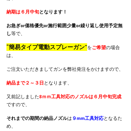
納期は６月中旬
となります！
お急ぎor価格優先or施行範囲少量or繰り返し使用予定無
し
等で、
“簡易タイプ電動スプレーガン”
を
ご希望
の場合
は、
ご注文いただきましてガンを弊社発注をかけますので、
納品まで２～３日
となります、
又前記しました
8ｍｍ工具対応のノズルは６月中旬完成
ですので、
それまでの期間の納品ノズル
は
９mm工具対応
となるた
め、