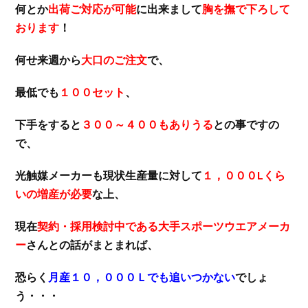
何とか
出荷ご対応が可能
に出来まして
胸を撫で下ろして
おります
！
何せ来週から
大口のご注文
で、
最低でも
１００セット
、
下手をすると
３００～４００もありうる
との事ですの
で、
光触媒メーカーも現状生産量に対して
１，０００Lくら
いの増産が必要
な上、
現在
契約・採用検討中である大手スポーツウエアメーカ
ー
さんとの話がまとまれば、
恐らく
月産１０，０００Ｌでも追いつかない
でしょ
う・・・