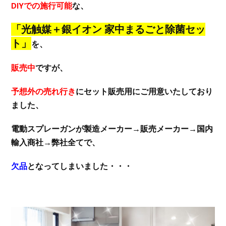
DIYでの施行可能
な、
「光触媒＋銀イオン 家中まるごと除菌セッ
ト」
を、
販売中
ですが、
予想外の売れ行き
にセット販売用にご用意いたしており
ました、
電動スプレーガンが製造メーカー→販売メーカー→国内
輸入商社→弊社全てで、
欠品
となってしまいました・・・