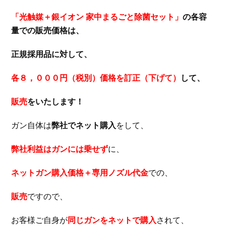
「光触媒＋銀イオン 家中まるごと除菌セット」
の各容
量での販売価格は、
正規採用品に対して、
各８，０００円（税別）価格を訂正（下げて）
して、
販売
をいたします！
ガン自体は
弊社でネット購入
をして、
弊社利益はガンには乗せず
に、
ネットガン購入価格＋専用ノズル代金
での、
販売
ですので、
お客様ご自身が
同じガンをネットで購入
されて、