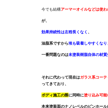
今でも結構
アーマーオイルなどは使わ
が、
効果持続性は左程長くなく
、
油脂系ですから
埃も吸着しやすくなり
一番問題なのは
未塗装樹脂自体の材質
それに代わって現在は
ガラス系コーテ
ってきており、
ボディ施工の際
に同時に
塗り込み可能
本来塗装面のナノレベルのピンホール