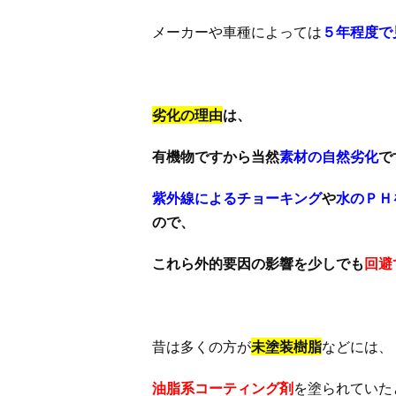
メーカーや車種によっては
５年程度で
劣化の理由
は、
有機物ですから当然
素材の自然劣化
で
紫外線によるチョーキング
や
水のＰＨ
ので、
これら外的要因の影響を少しでも
回避
昔は多くの方が
未塗装樹脂
などには、
油脂系コーティング剤
を塗られていた