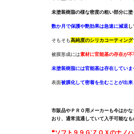
未塗装樹脂の様な密度の粗い部分に塗
数か月で保護や艶効果は急速に減退
し
そもそも
高純度のシリカコーティング
被膜形成には
素材に官能基の存在が不
未塗装樹脂には官能基は存在していま
表面
被膜化して密着を生むことが出来
市販品やＰＲＯ用メーカーも今はかな
おり、通常流通していて入手可能なも
❝ソフト９９Ｇ’ＺＯＸのナノハ