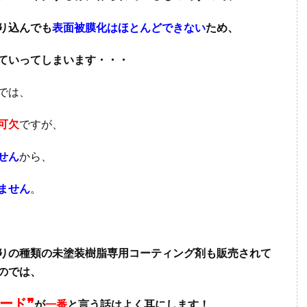
り込んでも
表面被膜化はほとんどできない
ため、
ていってしまいます・・・
では、
可欠
ですが、
せん
から、
ません
。
りの種類の未塗装樹脂専用コーティング剤も販売されて
のでは、
ード❞
が
一番
と言う話はよく耳にします！