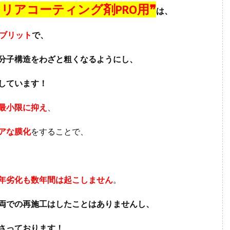
リアコーティング剤PRO用
❞
は、
イブリット
で、
分子構造をわざと粗くなるようにし、
しています！
最小限に抑え
、
アな膜化
をすることで、
年劣化も数年間は起こしません
。
両での再施工はしたことはありませんし、
さっております！