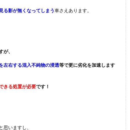
見る影が無くなってしまう
車さえあります。
すが、
を左右する混入不純物の浸透
等で更に劣化を加速します
できる処置が必要
です！
と思いますし、