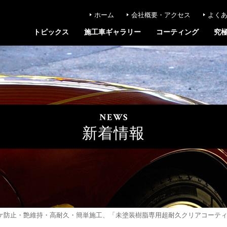
ホーム
会社概要・アクセス
よく
トピックス
施工車ギャラリー
コーティング
究
NEWS
新着情報
ボケ防止・艶維持・高耐久・簡単施工、「未塗装樹脂専用超耐久クリアコーティ