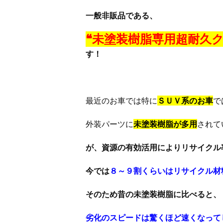
一般非販品である、
❝
未塗装樹脂専用超耐久ク
す！
最近のお車では特に
ＳＵＶ系のお車
で
外装パーツに
未塗装樹脂が多用
されて
が、資源の有効活用によりリサイクル
今では
８～９割くらいはリサイクル材
そのため昔の未塗装樹脂に比べると、
劣化のスピードは驚くほど速くなって