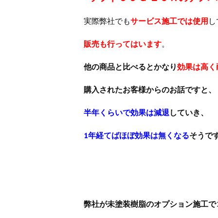
実際弊社でも
サービス施工では使用
し
販売も行ってはいます
。
他の商品と比べるとかなり
効果は高く
購入されたお客様からのお話ですと、
半年くらいで効果は減退
していき、
1年経てばほぼ効果は無くなる
そうで
弊社が未塗装樹脂のオプション施工で