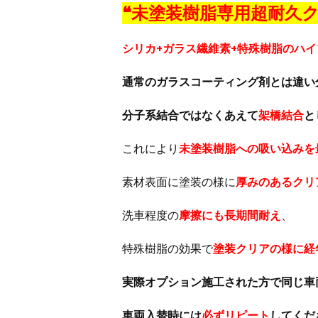
❝
未塗装樹脂専用超耐久ク
シリカ+ガラス繊維素+特殊樹脂のハ
通常のガラスコーティング剤とは違い
分子系結合ではなくあえて
架橋結合
と
これにより
未塗装樹脂への吸い込みを
素材表面に塗装の様に
厚みのあるクリ
洗車程度の
摩擦にも長期間耐え
、
特殊樹脂の効果で
塗装クリアの様に経
実際オプション施工された方で同じ車
車両入替時には
必ずリピート
してくだ