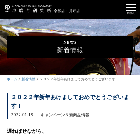
t
o
g
g
l
e
n
a
NEWS
v
i
新着情報
g
a
t
i
o
n
ホーム
新着情報
２０２２年新年あけましておめでとうございます！
２０２２年新年あけましておめでとうございま
す！
2022.01.19
キャンペーン＆新商品情報
遅ればせながら、