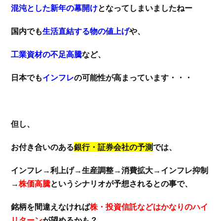
混沌とした新年の幕開け
となってしまいましたねー
国内でも
生活直結する物の値上げ
や、
工業資材の不足高騰
など、
日本でも
インフレ
の可能性が高まっています・・・
但し、
お付き合いのある
銀行・証券会社の予測
では、
インフレ→利上げ→生産調整→消費拡大→インフレ抑制
→
株価高騰
というシナリオが予想されるとの事で、
銘柄を間違えなければ
株・投資信託などはかなりのハイ
リターン
が望めるかも？