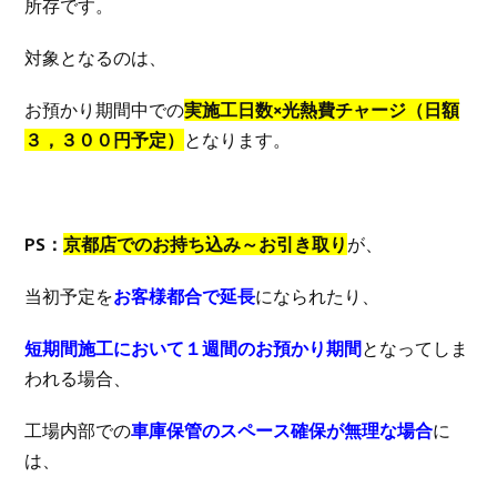
所存です。
対象となるのは、
お預かり期間中での
実施工日数×光熱費チャージ（日額
３，３００円予定）
となります。
PS：
京都店でのお持ち込み～お引き取り
が、
当初予定を
お客様都合で延長
になられたり、
短期間施工において１週間のお預かり期間
となってしま
われる場合、
工場内部での
車庫保管のスペース確保が無理な場合
に
は、