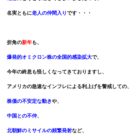
名実ともに
老人の仲間入り
です・・・
折角の
新年
も、
爆発的オミクロン株の全国的感染拡大
で、
今年の終息も怪しくなってきておりますし、
アメリカの急速なインフレによる利上げを警戒しての、
株価の不安定な動き
や、
中国との不仲
、
北朝鮮のミサイルの頻繁発射
など、