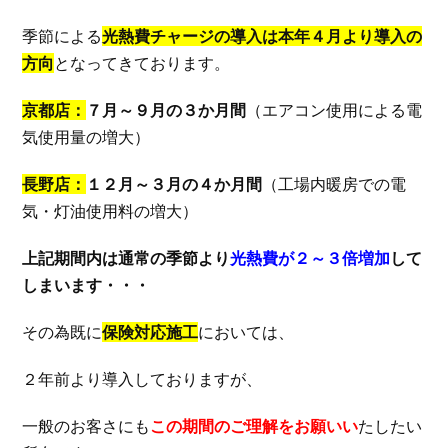
季節による
光熱費チャージの導入は本年４月より導入の
方向
となってきております。
京都店：
７月～９月の３か月間
（エアコン使用による電
気使用量の増大）
長野店：
１２月～３月の４か月間
（工場内暖房での電
気・灯油使用料の増大）
上記期間内は通常の季節より
光熱費が２～３倍増加
して
しまいます・・・
その為既に
保険対応施工
においては、
２年前より導入しておりますが、
一般のお客さにも
この期間のご理解をお願いい
たしたい