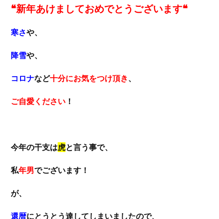
❝新年あけましておめでとうございます❝
寒さ
や、
降雪
や、
コロナ
など
十分にお気をつけ頂き
、
ご自愛ください
！
今年の干支は
虎
と言う事で、
私
年男
でございます！
が、
還暦
にとうとう達してしまいましたので、