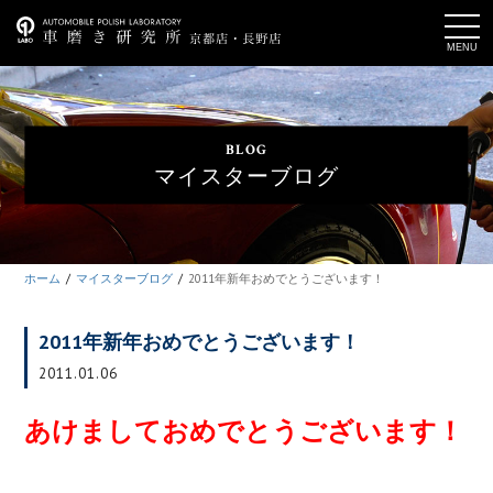
t
o
g
g
l
e
n
a
BLOG
v
i
マイスターブログ
g
a
t
i
o
n
ホーム
マイスターブログ
2011年新年おめでとうございます！
2011年新年おめでとうございます！
2011.01.06
あけましておめでとうございます！