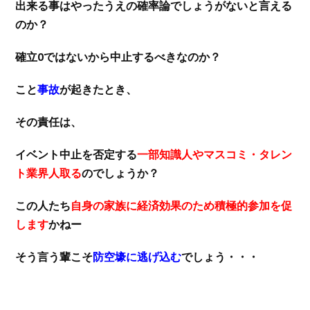
出来る事はやったうえの確率論でしょうがないと言える
のか？
確立0ではないから中止するべきなのか？
こと
事故
が起きたとき、
その責任は、
イベント中止を否定する
一部知識人やマスコミ・タレン
ト業界人取る
のでしょうか？
この人たち
自身の家族に経済効果のため積極的参加を促
します
かねー
そう言う輩こそ
防空壕に逃げ込む
でしょう・・・