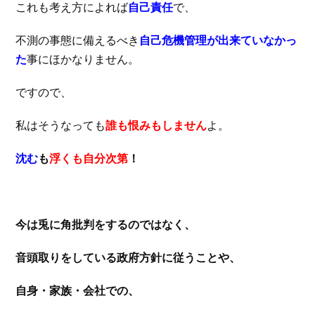
これも考え方によれば
自己責任
で、
不測の事態に備えるべき
自己危機管理が出来ていなかっ
た
事にほかなりません。
ですので、
私はそうなっても
誰も恨みもしません
よ。
沈む
も
浮くも自分次第
！
今は兎に角批判をするのではなく、
音頭取りをしている
政府方針に従うことや、
自身・家族・会社での、