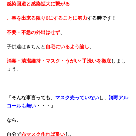
感染回避と感染拡大に繋がる
、事を出来る限り0にすることに努力
する時です！
不要・不急の外出はせず
、
子供達はきちんと
自宅にいるよう諭し
、
消毒・清潔維持・マスク・うがい･手洗いを徹底
しまし
ょう。
「そんな事言っても、
マスク売っていない
し、
消毒アル
コールも無い
・・・」
なら、
自分で
布マスク作れば良い
し、