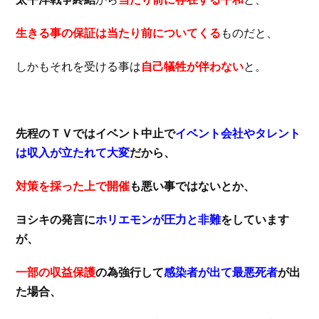
生きる事の保証は当たり前についてくる
ものだと、
しかもそれを受ける事は
自己犠牲が伴わない
と。
先程のＴＶではイベント中止で
イベント会社やタレント
は収入が立たれて大変
だから、
対策を採った上で開催
も悪い事ではないとか、
ヨシキの発言に
ホリエモンが圧力と非難
をしています
が、
一部の収益保護
の為強行して
感染者が出て最悪死者
が出
た場合、