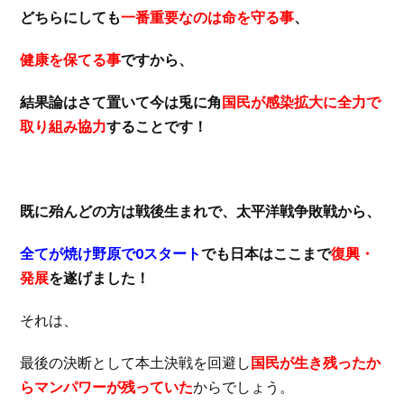
どちらにしても
一番重要なのは命を守る事
、
健康を保てる事
ですから、
結果論はさて置いて今は兎に角
国民が感染拡大に全力で
取り組み協力
することです！
既に殆んどの方は戦後生まれで、太平洋戦争敗戦から、
全てが焼け野原で0スタート
でも日本はここまで
復興・
発展
を遂げました！
それは、
最後の決断として本土決戦を回避し
国民が生き残ったか
らマンパワーが残っていた
からでしょう。