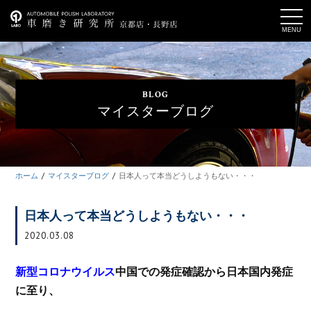
t
o
g
g
l
e
n
a
BLOG
v
i
マイスターブログ
g
a
t
i
o
n
ホーム
マイスターブログ
日本人って本当どうしようもない・・・
日本人って本当どうしようもない・・・
2020.03.08
新型コロナウイルス
中国での発症確認から日本国内発症
に至り、