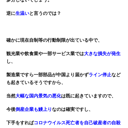
逆に
生温い
と言うのでは？
確かに現在自制等の行動制限が出ている中で、
観光業や飲食業や一部サービス業では
大きな損失が発生
し、
製造業ですら一部部品が中国より届かず
ライン停止
など
も起きているそうですから、
当然
大幅な国内景気の悪化
は既に起きていますので、
今後
倒産企業も鰻上り
なのは確実ですし、
下手をすれば
コロナウイルス死亡者を自己破産者の自殺