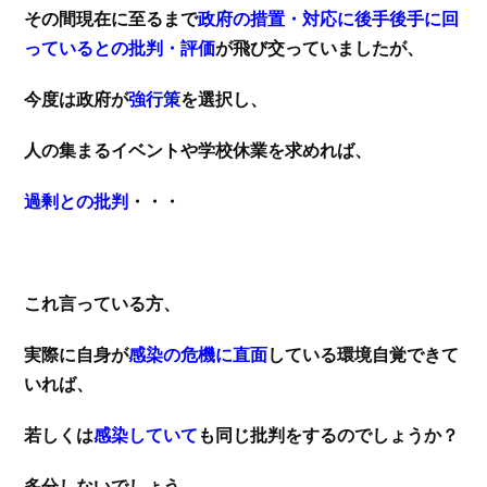
その間現在に至るまで
政府の措置・対応に後手後手に回
っているとの批判・評価
が飛び交っていましたが、
今度は政府が
強行策
を選択し、
人の集まるイベントや学校休業を求めれば、
過剰との批判
・・・
これ言っている方、
実際に自身が
感染の危機に直面
している環境自覚できて
いれば、
若しくは
感染していて
も同じ批判をするのでしょうか？
多分しないでしょう。