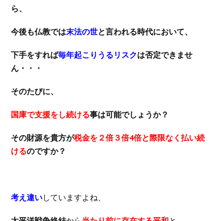
ら、
今後も仏教では
末法の世
と言われる時代において、
下手をすれば
毎年起こりうるリスク
は否定できませ
ん・・・
そのたびに、
国庫で支援をし続ける
事は可能でしょうか？
その財源を貴方が
税金を２倍３倍4倍と際限なく払い続
ける
のですか？
考え違い
していますよね、
太平洋戦争終結
から
当たり前に存在する平和
と、