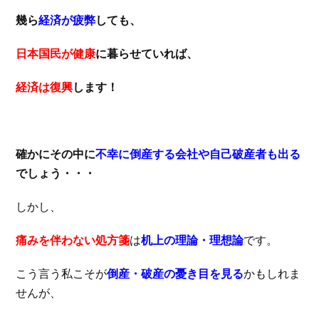
幾ら
経済が疲弊
しても、
日本国民が健康
に暮らせていれば、
経済は復興
します！
確かにその中に
不幸に倒産する会社や自己破産者も出る
でしょう・・・
しかし、
痛みを伴わない処方箋
は
机上の理論・理想論
です。
こう言う私こそが
倒産・破産の憂き目を見る
かもしれま
せんが、