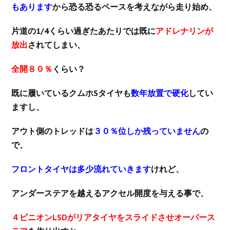
もあります
から恐る恐るペースを考えながら走り始め、
片道の1/4くらい過ぎたあたりでは既に
アドレナリンが
放出
されてしまい、
全開８０％
くらい？
既に履いているクムホSタイヤも
数年放置で硬化
してい
ますし、
アウト側のトレッドは
３０％位しか残っていません
の
で
、
フロントタイヤは多少流れていきます
けれど、
アンダーステアを越えるアクセル開度を与える事で、
４ピニオンLSDがリアタイヤをスライドさせオーバ
ース