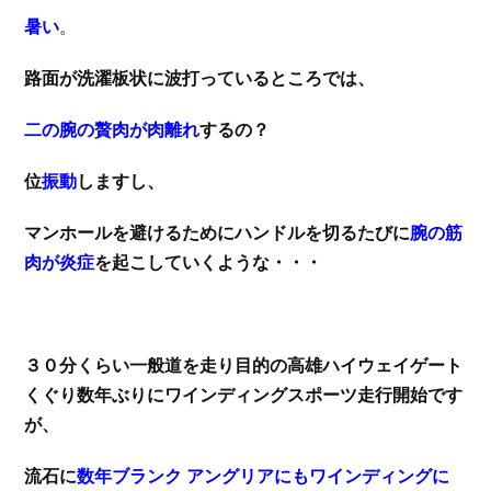
暑い
。
路面が洗濯板状に波打っているところでは、
二の腕の贅肉が肉離れ
するの？
位
振動
しますし、
マンホールを避けるためにハンドルを切るたびに
腕の筋
肉が炎症
を起こしていくような・・・
３０分くらい一般道を走り目的の高雄ハイウェイゲート
くぐり数年ぶりにワインディングスポーツ走行開始です
が、
流石に
数年ブランク アングリアにもワインディングに