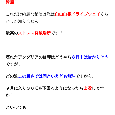
綺麗
！
これだけ綺麗な舗装は私は
白山白根ドライブウェイ
くら
いしか知りません。
最高の
ストレス発散場所
です！
壊れたアングリアの修理はどうやら
８月中は掛かりそう
ですが、
どの道
この暑さでは朝といえども無理
ですから、
９月に入り３０℃を下回るようになったら
出没
します
か！
といっても、