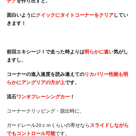
テア
を作り出すと、
面白いように
クイックにタイトコーナーをクリア
してい
きます！
前回エキシージⅠで走った時よりは
明らかに速い
気がし
ますし、
コーナーの進入速度を読み違えての
リカバリー性能も明
らかにアングリアの方が上
です、
流石
ワンオフレーシングカー
！
コーナークリッピング・脱出時に、
ガードレール20ｃｍくらいの寄せなら
スライドしながら
でもコントロール可能
です。