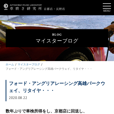
t
o
g
g
l
e
n
a
BLOG
v
i
マイスターブログ
g
a
t
i
o
n
ホーム
マイスターブログ
フォード・アングリアレーシング高雄パークウェイ、リタイヤ・・・
フォード・アングリアレーシング高雄パークウ
ェイ、リタイヤ・・・
2020.08.22
数年ぶりで車検所得をし、京都店に回送し、