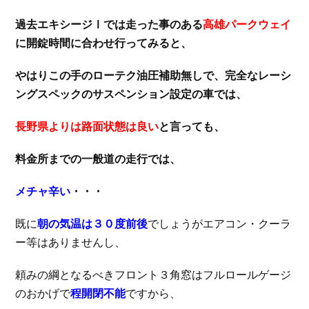
過去エキシージⅠでは走った事のある
高雄パークウェイ
に開錠時間に合わせ行ってみると、
やはりこの手のローテク油圧補助無しで、完全なレーシ
ングスペックのサスペンション設定の車では、
長野県よりは路面状態は良い
と言っても、
料金所までの一般道の走行では、
メチャ辛い
・・・
既に
朝の気温は３０度前後
でしょうがエアコン・クーラ
ー等はありませんし、
頼みの綱となるべきフロント３角窓はフルロールゲージ
のおかげで
程開閉不能
ですから、