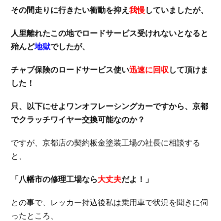
その間走りに行きたい衝動を抑え
我慢
していましたが、
人里離れたこの地でロードサービス受けれないとなると
殆んど
地獄
でしたが、
チャブ保険のロードサービス使い
迅速に回収
して頂けま
した！
只、以下にせよワンオフレーシングカーですから、京都
でクラッチワイヤー交換可能なのか？
ですが、京都店の契約板金塗装工場の社長に相談する
と、
「八幡市の修理工場なら
大丈夫
だよ！」
との事で、レッカー持込後私は乗用車で状況を聞きに伺
ったところ、