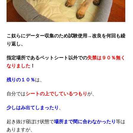
こ奴らにデーター収集のため試験使用→改良を何回も繰
り返し、
指定場所であるペットシート以外での
失禁は９０％無く
なりました
！
残りの１０％
は、
自分では
シートの上でしているつもり
が、
少しはみ出てしまったり
、
起き抜け寝ぼけ状態で
場所まで間に合わなかったり
等は
ありますが、