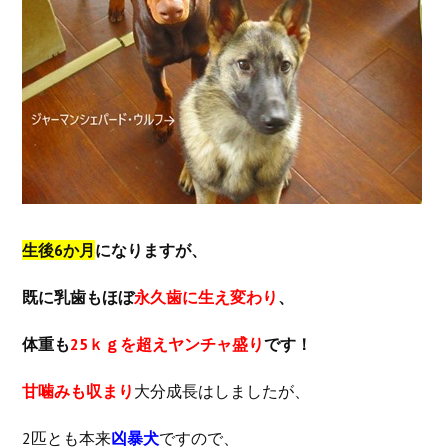
生後6か月
になりますが、
既に乳歯もほぼ
永久歯に生え変わり
、
体重も
25ｋｇを超えヤンチャ盛り
です！
甘噛みも収まり
大分成長はしましたが、
2匹とも本来
凶暴犬
ですので、