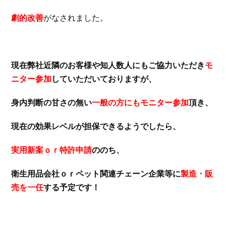
劇的改善
がなされました。
現在弊社近隣のお客様や知人数人にもご協力いただき
モ
ニター参加
していただいておりますが、
身内判断の甘さの無い
一般の方にもモニター参加
頂き、
現在の効果レベルが担保できるようでしたら、
実用新案ｏｒ特許申請
ののち、
衛生用品会社ｏｒペット関連チェーン企業等に
製造・販
売を一任
する予定です！