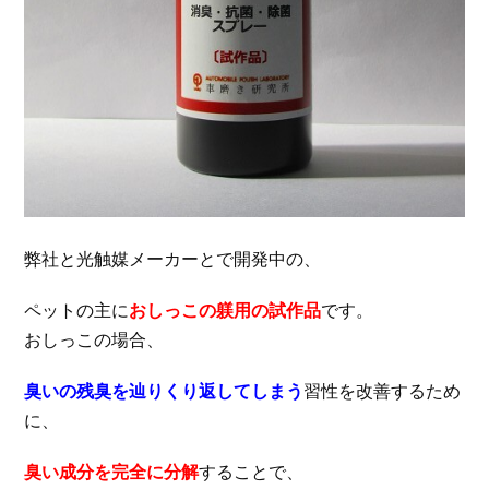
弊社と光触媒メーカーとで開発中の、
ペットの主に
おしっこの躾用の試作品
です。
おしっこの場合、
臭いの残臭を辿りくり返してしまう
習性を改善するため
に、
臭い成分を完全に分解
することで、