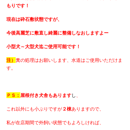
もりです！
現在は砕石敷状態ですが、
今後
高麗芝に敷直し綺麗に整備
しなおしますよー
小型犬～大型犬迄
ご使用可能
です！
注）
糞の処理はお願いします、水道はご使用いただけま
す。
ＰＳ：
屋根付き犬舎もあります
し
、
これ以外にも小ぶりですが
２棟
ありますので、
私が在店期間で外飼い状態でもよろしければ、