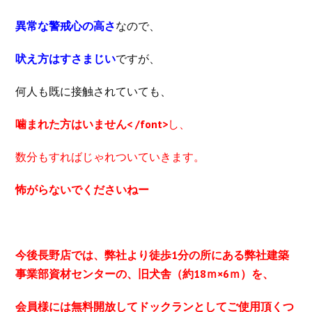
異常な警戒心の高さ
なので、
吠え方はすさまじい
ですが、
何人も既に接触されていても、
噛まれた方はいません< /font>
し、
数分もすればじゃれついていきます。
怖がらないで
くださいねー
今後長野店では、弊社より徒歩1分の所にある弊社建築
事業部資材センターの、旧犬舎（約18ｍ×6ｍ）を、
会員様には無料開放してドックランとしてご使用頂く
つ