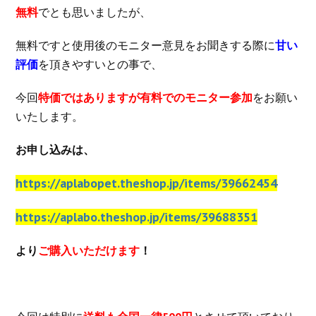
無料
でとも思いましたが、
無料ですと使用後のモニター意見をお聞きする際に
甘い
評価
を頂きやすいとの事で、
今回
特価ではありますが有料でのモニター参加
をお願い
いたします。
お申し込みは、
https://aplabopet.theshop.jp/items/39662454
https://aplabo.theshop.jp/items/39688351
より
ご購入いただけます
！