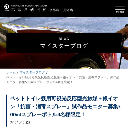
t
o
g
g
l
e
n
a
BLOG
v
i
マイスターブログ
g
a
t
i
o
n
ホーム
マイスターブログ
ペットトイレ躾用可視光反応型光触媒＋銀イオン「抗菌・消毒スプレー」試作品
モニター募集500mlスプレーボトル4名様限定！
ペットトイレ躾用可視光反応型光触媒＋銀イオ
ン「抗菌・消毒スプレー」試作品モニター募集5
00mlスプレーボトル4名様限定！
2021.02.08