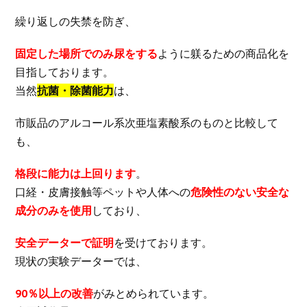
繰り返しの失禁を防ぎ、
固定した場所でのみ尿をする
ように躾るための商品化を
目指しております。
当然
抗菌・除菌能力
は、
市販品のアルコール系次亜塩素酸系のものと比較して
も、
格段に能力は上回ります
。
口経・皮膚接触等ペットや人体への
危険性のない安全な
成分のみを使用
しており、
安全データーで証明
を受けております。
現状の実験データーでは、
90％以上の改善
がみとめられています。