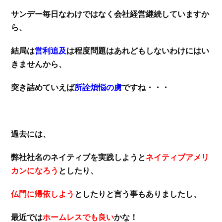
サンデー毎日なわけではなく会社経営継続していますか
ら、
結局は
営利追及
は程度問題はあれどもしないわけにはい
きませんから、
突き詰めていえば
所詮煩悩の虜
ですね・・・
過去には、
弊社社名のネイティブを実践しようと
ネイティブアメリ
カンになろう
としたり、
仏門に帰依しよう
としたりと言う事もありましたし、
最近では
ホームレスでも良い
かな！