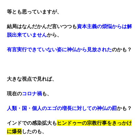
等とも思っていますが、
結局はなんだかんだ言いつつも
資本主義の煩悩からは解
脱出来ていません
から、
有言実行できていない姿に神仏から見放された
のかも？
大きな視点で見れば、
現在の
コロナ禍
も、
人類・国・個人のエゴの増長に対しての神仏の罰
かも？
インドでの感染拡大も
ヒンドゥーの宗教行事をきっかけ
に爆発
したのも、