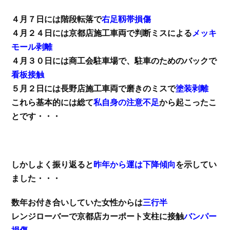
４月７日には階段転落で
右足靱帯損傷
４月２４日には京都店施工車両で判断ミスによる
メッキ
モール剥離
４月３０日には商工会駐車場で、駐車のためのバックで
看板接触
５月２日には長野店施工車両で磨きのミスで
塗装剥離
これら基本的には総て
私自身の注意不足
から起こったこ
とです・・・
しかしよく振り返ると
昨年から運は下降傾向
を示してい
ました・・・
数年お付き合いしていた女性からは
三行半
レンジローバーで京都店カーポート支柱に接触
バンパー