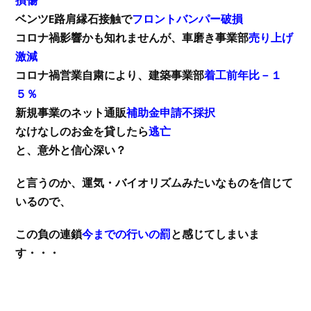
損傷
ベンツE路肩縁石接触で
フロントバンパー破損
コロナ禍影響かも知れませんが、車磨き事業部
売り上げ
激減
コロナ禍営業自粛により、建築事業部
着工前年比－１
５％
新規事業のネット通販
補助金申請不採択
なけなしのお金を貸したら
逃亡
と、意外と信心深い？
と言うのか、運気・バイオリズムみたいなものを信じて
いるので、
この負の連鎖
今までの行いの罰
と感じてしまいま
す・・・