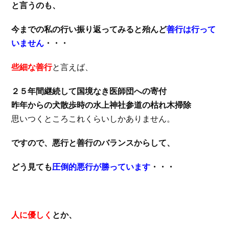
と言うのも、
今までの私の行い振り返ってみると殆んど
善行は行って
いません
・・・
些細な善行
と言えば、
２５年間継続して国境なき医師団への寄付
昨年からの犬散歩時の水上神社参道の枯れ木掃除
思いつくところこれくらいしかありません。
ですので、悪行と善行のバランスからして、
どう見ても
圧倒的悪行が勝っています
・・・
人に優しく
とか、