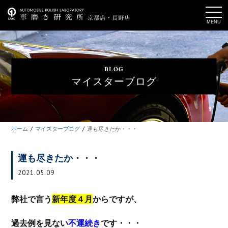
t
o
g
g
l
e
n
a
BLOG
v
i
マイスターブログ
g
a
t
i
o
n
ホーム
マイスターブログ
運も尽きたか・・・
運も尽きたか・・・
2021.05.09
弊社で言う
新年度４月
からですが、
過去例を見ない
不運続き
です・・・