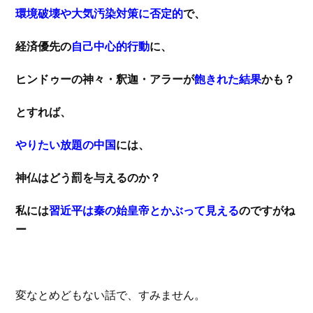
環境破壊や大気汚染対策に否定的
で、
経済優先の
自己中心的行動
に、
ヒンドゥーの神々・釈迦・アラーが
飽きれた結果
かも？
とすれば、
やりたい放題の中国
には、
神仏はどう罰を与えるのか？
私には
習近平は秦の始皇帝とかぶって見える
のですがね
ー
変なとめどもない話で、すみません。