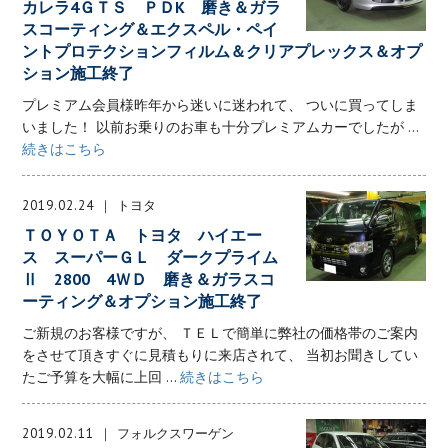
カレラ4ＧＴＳ ＰＤK 磨き＆ガラ
スコーティング＆エクスペル・ペイ
ントプロテクションフィルム＆クリアプレックス＆オプ
ション施工終了
プレミアム会員様昨年から迷いに迷われて、 ついに買ってしま
いました！ 以前お乗りのお車も十分プレミアムカーでしたが ...
続きはこちら
2019.02.24
トヨタ
ＴＯＹＯＴＡ トヨタ ハイエー
ス スーパーＧＬ ダークプライム
Ⅱ 2800 4ＷＤ 磨き＆ガラスコ
ーティング＆オプション施工終了
ご新規のお客様ですが、 ＴＥＬで簡単に弊社の価格帯のご案内
をさせて頂きすぐに見積もりに来店されて、 当初お聞きしてい
たご予算を大幅に上回 ...
続きはこちら
2019.02.11
フォルクスワーゲン