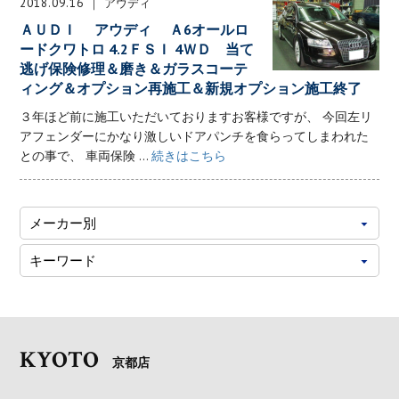
2018.09.16
アウディ
ＡＵＤＩ アウディ Ａ6オールロ
ードクワトロ 4.2ＦＳＩ 4ＷＤ 当て
逃げ保険修理＆磨き＆ガラスコーテ
ィング＆オプション再施工＆新規オプション施工終了
３年ほど前に施工いただいておりますお客様ですが、 今回左リ
アフェンダーにかなり激しいドアパンチを食らってしまわれた
との事で、 車両保険 ...
続きはこちら
KYOTO
京都店