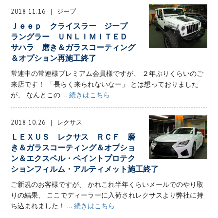
2018.11.16
ジープ
Ｊｅｅｐ クライスラー ジープ
ラングラー ＵＮＬＩＭＩＴＥＤ
サハラ 磨き＆ガラスコーティング
＆オプション再施工終了
常連中の常連様プレミアム会員様ですが、 ２年ぶりくらいのご
来店です！ 「長らく来られないなー」 とは想っておりました
が、 なんとこの ...
続きはこちら
2018.10.26
レクサス
ＬＥＸＵＳ レクサス ＲＣＦ 磨
き＆ガラスコーティング＆オプショ
ン＆エクスペル・ペイントプロテク
ションフィルム・アルティメット施工終了
ご新規のお客様ですが、 かれこれ半年くらいメールでのやり取
りの結果、 ここでディーラーに入荷されレクサスより弊社に持
ち込まれました！ ...
続きはこちら