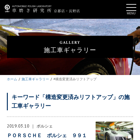
t
o
g
g
l
e
n
a
GALLERY
v
i
施工車ギャラリー
g
a
t
i
o
n
ホーム
施工車ギャラリー
#構造変更済みリフトアップ
キーワード「構造変更済みリフトアップ」の施
工車ギャラリー
2019.03.10
ポルシェ
ＰＯＲＳＣＨＥ ポルシェ ９９１