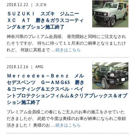
2018.12.22
スズキ
ＳＵＺＵＫＩ スズキ ジムニー
ＸＣ ＡＴ 磨き＆ガラスコーティ
ング＆オプション施工終了
神奈川県のプレミアム会員様、 発売開始と同時にご注文なされ
たそうですが、 待ちに待って１１月末のご納車となりましたけ
れど、 何故に其処まで ...
続きはこちら
2018.12.16
AMG
Ｍｅｒｃｅｄｅｓ－Ｂｅｎｚ メル
セデスベンツ ＧーＡＭＧ63 磨き
＆コーティング＆エクスペル・ペイ
ントプロテクションフィルム＆クリアプレックス＆オプ
ション施工終了
プレミアム会員様この春にもご主人のお車の施工をさせていた
だきましたが、 此処で今度は奥様のお車が納車になられご依頼
頂きました！ 奥様のお ...
続きはこちら