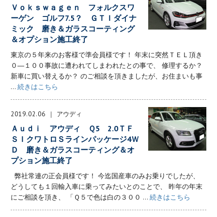
Ｖｏｋｓｗａｇｅｎ フォルクスワ
ーゲン ゴルフ7.5？ ＧＴＩダイナ
ミック 磨き＆ガラスコーティング
＆オプション施工終了
東京の５年来のお客様で準会員様です！ 年末に突然ＴＥＬ頂き
０―１００事故に遭われてしまわれたとの事で、 修理するか？
新車に買い替えるか？ のご相談を頂きましたが、お住まいも事
...
続きはこちら
2019.02.06
アウディ
Ａｕｄｉ アウディ Ｑ5 2.0ＴＦ
ＳＩクワトロＳラインパッケージ4Ｗ
Ｄ 磨き＆ガラスコーティング＆オ
プション施工終了
弊社常連の正会員様です！ 今迄国産車のみお乗りでしたが、
どうしても１回輸入車に乗ってみたいとのことで、 昨年の年末
にご相談を頂き、 「Ｑ５で色は白の３００ ...
続きはこちら