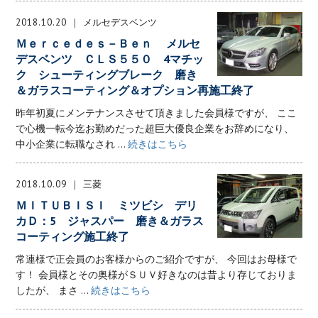
2018.10.20
メルセデスベンツ
Ｍｅｒｃｅｄｅｓ－Ｂｅｎ メルセ
デスベンツ ＣＬＳ５５０ 4マチッ
ク シューティングブレーク 磨き
＆ガラスコーティング＆オプション再施工終了
昨年初夏にメンテナンスさせて頂きました会員様ですが、 ここ
で心機一転今迄お勤めだった超巨大優良企業をお辞めになり、
中小企業に転職なされ ...
続きはこちら
2018.10.09
三菱
ＭＩＴＵＢＩＳＩ ミツビシ デリ
カＤ：5 ジャスパー 磨き＆ガラス
コーティング施工終了
常連様で正会員のお客様からのご紹介ですが、 今回はお母様で
す！ 会員様とその奥様がＳＵＶ好きなのは昔より存じておりま
したが、 まさ ...
続きはこちら