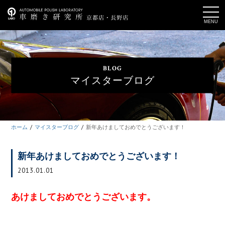
t
o
g
g
l
e
n
a
BLOG
v
i
マイスターブログ
g
a
t
i
o
n
ホーム
マイスターブログ
新年あけましておめでとうございます！
新年あけましておめでとうございます！
2013.01.01
あけましておめでとうございます。