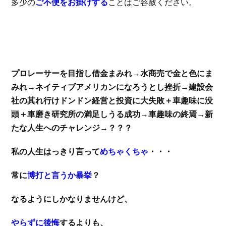
多少の
ご不便をお掛けする
ことはご容赦ください。
プロレーサーを目指し借金まみれ→水商売で金と色にま
みれ→ネイティブアメリカンになろうとし挫折→建設会
社の其れ行けドンドン経営と投資に大失敗＋車趣味に没
頭＋車磨き研究所の満足しうる成功→車趣味の終焉→新
たな人生へのチャレンジ→？？？
私の人生はっきり言って
めちゃくちゃ
・・・
常に
博打と言うか暴挙
？
なるようにしかなりませんけど、
やらずに後悔
するよりも、