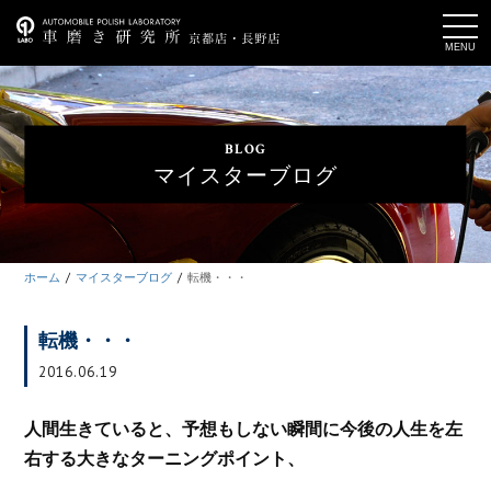
t
o
g
g
l
e
n
a
BLOG
v
i
マイスターブログ
g
a
t
i
o
n
ホーム
マイスターブログ
転機・・・
転機・・・
2016.06.19
人間生きていると、予想もしない瞬間に今後の人生を左
右する大きなターニングポイント、