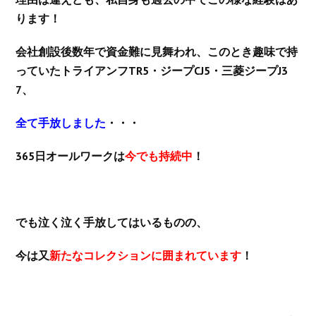
ります！
会社創設後数年で資金難に見舞われ、このとき趣味で持
っていたトライアンフTR5・ジープCJ5・三菱ジープJ3
7、
全て手放しました
・・・
365日オールワークは
今でも持続中
！
でも泣く泣く手放してはいるものの、
今は又
新たなコレクションに囲まれています
！