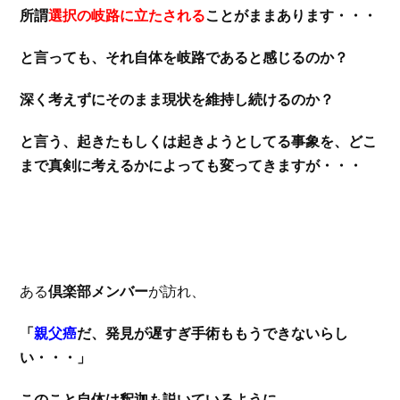
所謂
選択の岐路に立たされる
ことがままあります・・・
と言っても、それ自体を岐路であると感じるのか？
深く考えずにそのまま現状を維持し続けるのか？
と言う、起きたもしくは起きようとしてる事象を、どこ
まで真剣に考えるかによっても変ってきますが・・・
ある
倶楽部メンバー
が訪れ、
「
親父癌
だ、発見が遅すぎ手術ももうできないらし
い・・・」
このこと自体は
釈迦も説いているように、