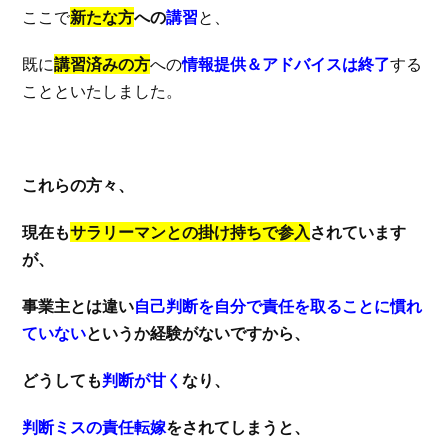
ここで
新たな方
への
講習
と、
既に
講習済みの方
への
情報提供＆アドバイスは終了
する
ことといたしました。
これらの方々、
現在も
サラリーマンとの掛け持ちで参入
されています
が、
事業主とは違い
自己判断を自分で責任を取ることに慣れ
ていない
というか経験がないですから、
どうしても
判断が甘く
なり、
判断ミスの責任転嫁
をされてしまうと、