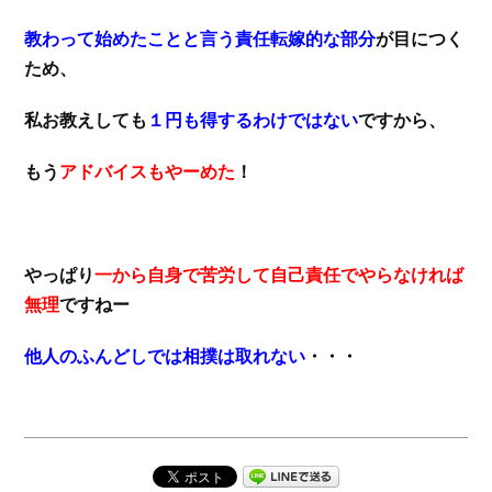
教わって始めたことと言う責任転嫁的な部分
が目につく
ため、
私お教えしても
１円も得するわけではない
ですから、
もう
アドバイスもやーめた
！
やっぱり
一から自身で苦労して自己責任でやらなければ
無理
ですねー
他人のふんどしでは相撲は取れない
・・・