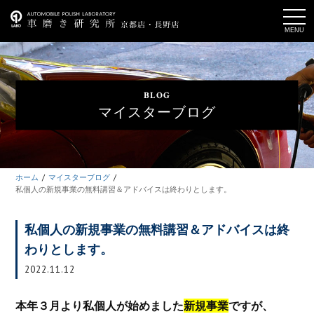
t
o
g
g
l
e
n
a
BLOG
v
i
マイスターブログ
g
a
t
i
o
n
ホーム
マイスターブログ
私個人の新規事業の無料講習＆アドバイスは終わりとします。
私個人の新規事業の無料講習＆アドバイスは終
わりとします。
2022.11.12
本年３月より私個人が始めました
新規事業
ですが、