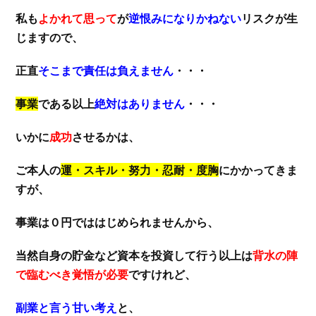
私も
よかれて思って
が
逆恨みになりかねない
リスクが生
じますので、
正直
そこまで責任は負えません
・・・
事業
である以上
絶対はありません
・・・
いかに
成功
させるかは、
ご本人の
運・スキル・努力・忍耐・度胸
にかかってきま
すが、
事業は０円でははじめられませんから、
当然自身の貯金など資本を投資して行う以上は
背水の陣
で臨むべき覚悟が必要
ですけれど、
副業と言う甘い考え
と、