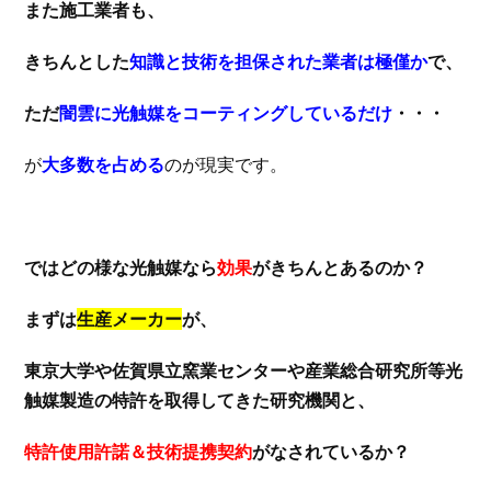
また施工業者も、
きちんとした
知識と技術を担保された業者は極僅か
で、
ただ
闇雲に光触媒をコーティングしているだけ
・・・
が
大多数を占める
のが現実です。
ではどの様な光触媒なら
効果
がきちんとあるのか？
まずは
生産メーカー
が、
東京大学や佐賀県立窯業センターや産業総合研究所等光
触媒製造の特許を取得してきた研究機関と、
特許使用許諾＆技術提携契約
がなされているか？