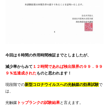
今回は６時間の作用時間検証までとしましたが、
減少率からみて
１２時間であれば
検出限界の９９．９９
９％迄達成された
ものと思われます！
現段階での
新型コロナウイルスへの光触媒の効果試験
で
は、
光触媒
トップランクの試験結果
と言えます。