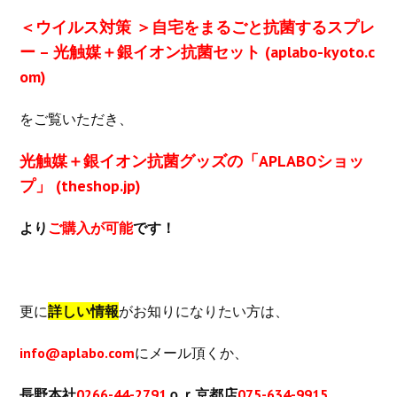
＜ウイルス対策 ＞自宅をまるごと抗菌するスプレ
ー – 光触媒＋銀イオン抗菌セット (aplabo-kyoto.c
om)
をご覧いただき、
光触媒＋銀イオン抗菌グッズの「APLABOショッ
プ」 (theshop.jp)
より
ご購入が可能
です！
更に
詳しい情報
がお知りになりたい方は、
info@aplabo.com
にメール頂くか、
長野本社
0266-44-2791
ｏｒ京都店
075-634-9915