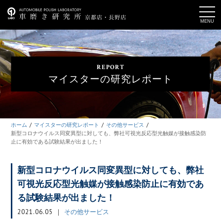
t
o
g
g
l
e
n
a
REPORT
v
i
マイスターの研究レポート
g
a
t
i
o
n
ホーム
マイスターの研究レポート
その他サービス
新型コロナウイルス同変異型に対しても、弊社可視光反応型光触媒が接触感染防
止に有効である試験結果が出ました！
新型コロナウイルス同変異型に対しても、弊社
可視光反応型光触媒が接触感染防止に有効であ
る試験結果が出ました！
2021.06.05
その他サービス