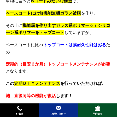
単純に言うと
Wコートみたいな構造
で、
ベースコートには無機能無機ガラス被膜
を作り、
その上に
機能層を作り出すガラス系ポリマーｏｒシリコ
ーン系ポリマーをトップコート
していますが、
ベースコートに比べ
トップコートは膜耐久性能は劣る
た
め、
定期的（目安６か月）トップコートメンテナンスが必要
となります。
この
定期ＤＩＹメンテナンス
を行っていただければ、
施工直後同等の機能が復活
します！
但し、
お電話
お問い合わせ
予約状況