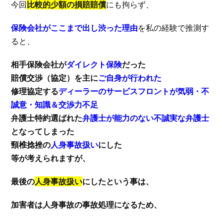
今回
比較的少額の損賠賠償
にも拘らず、
保険会社がここまで出し渋った理由
を私の経験で推測す
ると、
相手保険会社が
ダイレクト保険
だった
賠償交渉（協定）を主に
ご自身が行われた
修理協定する
ディーラーのサービスフロントが気弱・不
誠意・知識＆交渉力不足
弁護士特約選ばれた
弁護士が能力のない不誠実な弁護士
となってしまった
頸椎捻挫の
人身事故扱い
にした
等が考えられますが、
最後の
人身事故扱い
にしたという事は、
加害者は人身事故の事故処理になるため、