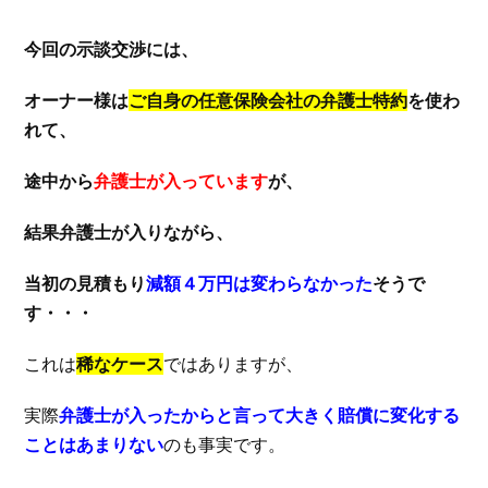
今回の示談交渉には、
オーナー様は
ご自身の任意保険会社の弁護士特約
を使わ
れて、
途中から
弁護士が入っています
が、
結果弁護士が入りながら、
当初の見積もり
減額４万円は変わらなかった
そうで
す・・・
これは
稀なケース
ではありますが、
実際
弁護士が入ったからと言って大きく賠償に変化する
ことはあまりない
のも事実です。