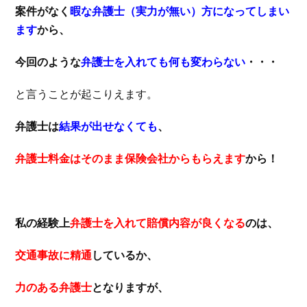
案件がなく
暇な弁護士（実力が無い）方になってしまい
ます
から、
今回のような
弁護士を入れても何も変わらない
・・・
と言うことが起こりえます。
弁護士は
結果が出せなくても
、
弁護士料金はそのまま保険会社からもらえます
から！
私の経験上
弁護士を入れて賠償内容が良くなる
のは、
交通事故に精通
しているか、
力のある弁護士
となりますが、