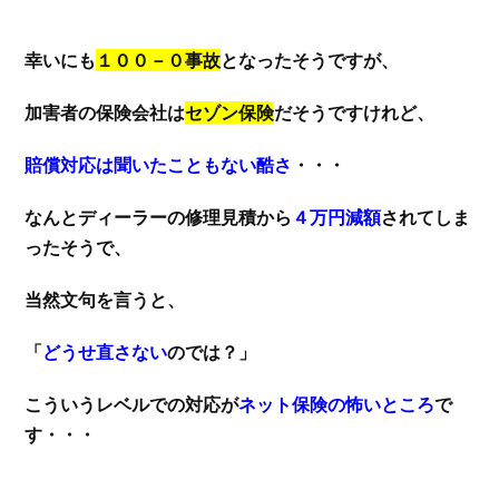
幸いにも
１００－０事故
となったそうですが、
加害者の保険会社は
セゾン保険
だそうですけれど、
賠償対応は聞いたこともない酷さ
・・・
なんとディーラーの修理見積から
４万円減額
されてしま
ったそうで、
当然文句を言うと、
「
どうせ直さない
のでは？」
こういうレベルでの対応が
ネット保険の怖いところ
で
す・・・