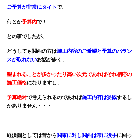
ご予算が非常にタイト
で、
何とか
予算内
で！
との事でしたが、
どうしても関西の方は
施工内容のご希望と予算のバラン
スが取れない
お話が多く、
望まれることが多かったり高い次元であればそれ相応の
施工価格
になりますし、
予算絶対
で考えられるのであれば
施工内容は妥協
するし
かありません・・・
経済圏としては昔から
関東に対し関西は常に後手
に回っ