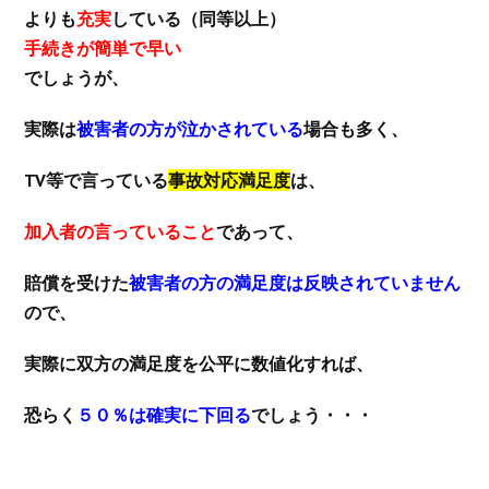
よりも
充実
している（同等以上）
手続きが簡単で早い
でしょうが、
実際は
被害者の方が泣かされている
場合も多く、
TV等で言っている
事故対応満足度
は、
加入者の言っていること
であって、
賠償を受けた
被害者の方の満足度は反映されていません
ので、
実際に双方の満足度を公平に数値化すれば、
恐らく
５０％は確実に下回る
でしょう・・・