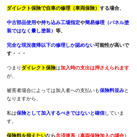
ダイレクト保険で自車の修理（車両保険）
する場合、
中古部品使用
や
持ち込み工場指定
や
簡易修理（パネル塗
装ではなく暈し塗装）
等、
完全な現況復帰以下の修理しか認めない
可能性が高いで
す・・・
つまり
ダイレクト保険
は
加入時の支出は押さえられます
が、
被害者場合によっては加入者への支払いも
保険料並み
と
なりますから、
私は
保険として加入するべきではないと確信
していま
す。
保険料を抑えたい
なら
共済連系（車両保険加入の場合）