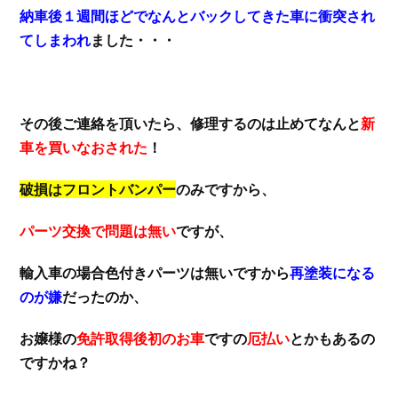
納車後１週間ほどでなんとバックしてきた車に衝突され
てしまわれ
ました・・・
その後ご連絡を頂いたら、修理するのは止めてなんと
新
車を買いなおされた
！
破損はフロントバンパー
のみですから、
パーツ交換で問題は無い
ですが、
輸入車の場合色付きパーツは無いですから
再塗装になる
のが嫌
だったのか、
お嬢様の
免許取得後初のお車
ですの
厄払い
とかもあるの
ですかね？