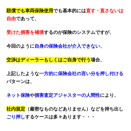
賠償でも車両保険使用
でも基本的には
直す・直さないは
自由
であって、
受けた損害を補填
するのが保険のシステムですが、
今回のように
自身の保険会社が介入できない
、
交渉はディーラーもしくはご自身で行う
場合、
上記したような
一方的に保険会社の言い分を押し付ける
パターンは、
ネット保険
や
損害査定アジャスターの人間性
により、
社内規定
（厳密なものなどありません）などを持ち出し
ごり押し
するケースは多々あります・・・