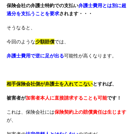
保険会社の弁護士特約での支払い
弁護士費用とは別に超
過分を支払うことを要求
されます・・・
そうなると、
今回のような
少額賠償
では、
弁護士費用で逆に足が出る
可能性が高くなります。
相手保険会社側が弁護士を入れてこない
とすれば、
被害者が
加害者本人に直接請求することも可能
です！
これは、保険会社には
保険契約上の賠償責任は生じます
が、
加害者の
法定依頼人とはならない
のですが、