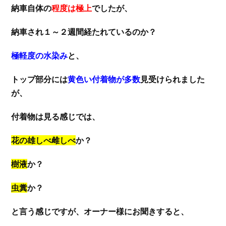
納車自体の
程度は極上
でしたが、
納車され１～２週間経たれているのか？
極軽度の水染み
と、
トップ部分には
黄色い付着物が多数
見受けられました
が、
付着物は見る感じでは、
花の雄しべ雌しべ
か？
樹液
か？
虫糞
か？
と言う感じですが、オーナー様にお聞きすると、