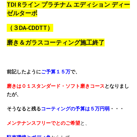
TDI Rライン プラチナム エディション ディー
ゼルターボ
（３DA-CDDTT）
磨き＆ガラスコーティング施工終了
前記したように
ご予算１５万
で、
磨きは０１スタンダード・ソフト磨きコース
となりまし
たが、
そうなると残る
コーティングの予算は５万円弱
・・・
メンテナンスフリーでとのご希望
と、