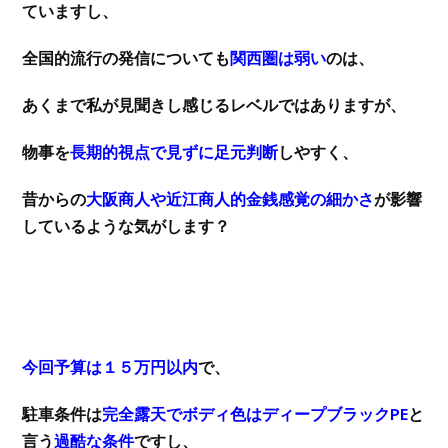
ていますし、
全国的流行の発信についても
関西圏は弱い
のは、
あくまで私が見聞きし感じるレベルではありますが、
物事を
長期的視点で見ずに足元判断
しやすく、
昔からの
大阪商人や近江商人的金銭感覚の細かさ
が影響
しているような気がします？
今回予算は１５万円以内
で、
駐車条件は
完全露天でボディ色はディープブラックPE
と
言う
過酷な条件
ですし、