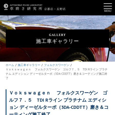
t
o
g
g
l
e
n
a
GALLERY
v
i
施工車ギャラリー
g
a
t
i
o
n
ホーム
施工車ギャラリー
フォルクスワーゲン
Ｖｏｋｓｗａｇｅｎ フォルクスワーゲン ゴルフ７．５ TDI Rライン プラチ
ナム エディション ディーゼルターボ（3DA-CDDTT）磨き＆コーティング施工終
了
Ｖｏｋｓｗａｇｅｎ フォルクスワーゲン ゴ
ルフ７．５ TDI Rライン プラチナム エディシ
ョン ディーゼルターボ（3DA-CDDTT）磨き＆コ
ーティング施工終了