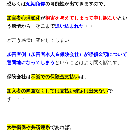
恐らくは
短期免停
の可能性が出てきますので、
加害者心理変化
が
損害を与えてしまって申し訳ない
とい
う感情から→そこまで
追い込まれた
・・・
と言う感情に変化してしまい、
加害者側（加害者本人＆保険会社）が賠償金額について
意固地になってしまう
ということはよく聞く話です。
保険会社は
示談での保険金支払い
は、
加入者の同意なくしては支払い確定は出来ない
で
す・・・
大手損保や共済連系
であれば、