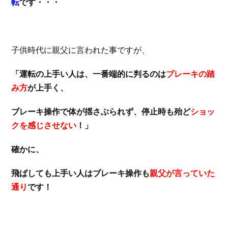
転
です・・・
子供時代に親父に言われた事ですが、
「運転の上手い人は、一番端的に判るのは
ブレーキの踏
み方
が上手く、
ブレーキ操作で体が揺さぶられず、停止時も殆ど
ショッ
クを感じさせない
！」
確かに、
飛ばしても上手い人はブレーキ操作も
親父が言っていた
通り
です！