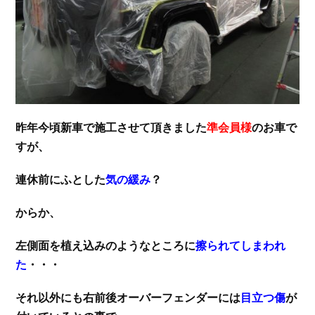
昨年今頃新車で施工させて頂きました
準会員様
のお車で
すが、
連休前にふとした
気の緩み
？
からか、
左側面を植え込みのようなところに
擦られてしまわれ
た
・・・
それ以外にも右前後オーバーフェンダーには
目立つ傷
が