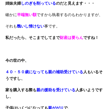
姉妹夫婦
しのぎを削っている
のだと見えます・・・
確かに
半端無い額
ですから執着するのもわかりますが、
それも
醜いし情けない
事です。
私だったら、そこまでしてまで
財産は要らん
ですね！
今の世の中、
４０・５０歳になっても親の補助受けている
人もいるそ
うですし、
家を購入する際も
親の援助を受けている
人多いようです
し、
子供はいくつになっても
親ががり
で、