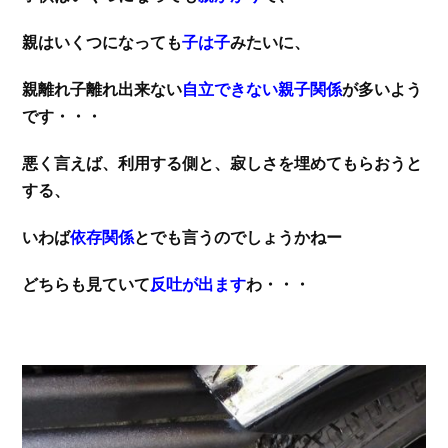
親はいくつになっても
子は子
みたいに、
親離れ子離れ出来ない
自立できない親子関係
が多いよう
です・・・
悪く言えば、利用する側と、寂しさを埋めてもらおうと
する、
いわば
依存関係
とでも言うのでしょうかねー
どちらも見ていて
反吐が出ます
わ・・・