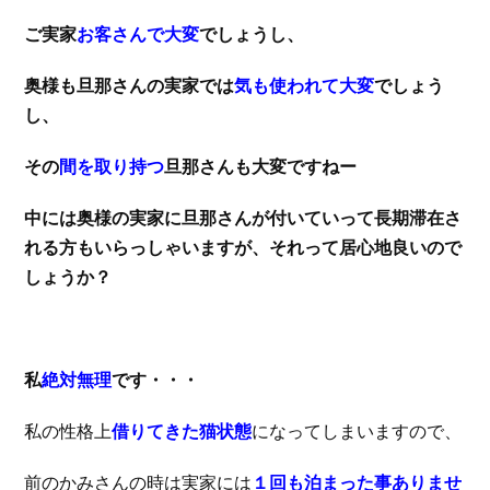
ご実家
お客さんで大変
でしょうし、
奥様も旦那さんの実家では
気も使われて大変
でしょう
し、
その
間を取り持つ
旦那さんも大変ですねー
中には奥様の実家に旦那さんが付いていって長期滞在さ
れる方もいらっしゃいますが、それって居心地良いので
しょうか？
私
絶対無理
です・・・
私の性格上
借りてきた猫状態
になってしまいますので、
前のかみさんの時は実家には
１回も泊まった事ありませ