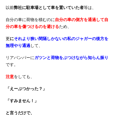
以前
弊社に駐車場として車を置いていた者
等は、
自分の車に荷物を積むのに
自分の車の側方を通過して自
分の車を傷つけるのを避ける
ため、
更
に
それより狭い間隔しかないの私のジャガーの後方を
無理やり通過
して、
リアバンパーに
ガツンと荷物をぶつけながら知らん振り
です。
注意
をしても、
「えーぶつかった？」
「すみません！」
と言うだけで、