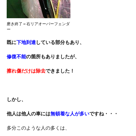
磨き終了＝右リアオーバーフェンダ
ー
既に
下地到達
している部分もあり、
修復不能
の箇所もありましたが、
擦れ傷だけは除去
できました！
しかし、
他人は他人の車には
無頓着な人が多い
ですね・・・
多分このような人の多くは、