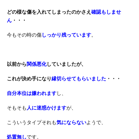
どの様な傷を入れてしまったのかさえ
確認もしませ
ん
・・・
今もその時の傷
しっかり残っています
。
以前から
関係悪化
していましたが、
これが決め手になり
縁切らせてもらいました
・・・
自分本位は嫌われます
し、
そもそも
人に迷惑かけます
が、
こういうタイプそれも
気にならない
ようで、
処置無し
です。