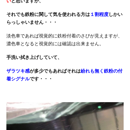
い
と思いますが、
それでも鉄粉に関して気を使われる方は
１割程度
しかい
らっしゃいません・・・
淡色車であれば視覚的に鉄粉付着のさびが見えますが、
濃色車となると視覚的には確認は出来ません。
手洗い拭き上げしていて、
ザラツキ感
が多少でもあればそれは
紛れも無く鉄粉の付
着シグナル
です・・・