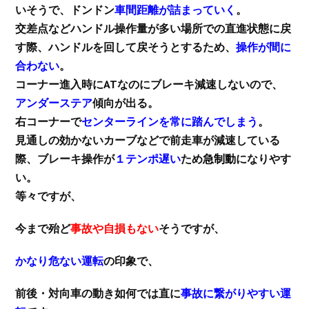
いそうで、ドンドン
車間距離が詰まっていく
。
交差点などハンドル操作量が多い場所での直進状態に戻
す際、ハンドルを回して戻そうとするため、
操作が間に
合わない
。
コーナー進入時にATなのにブレーキ減速しないので、
アンダーステア
傾向が出る。
右コーナーで
センターラインを常に踏んでしまう
。
見通しの効かないカーブなどで前走車が減速している
際、ブレーキ操作が
１テンポ遅い
ため
急制動
になりやす
い。
等々ですが、
今まで殆ど
事故や自損もない
そうですが、
かなり危ない運転
の印象で、
前後・対向車の動き如何では直に
事故に繋がりやすい運