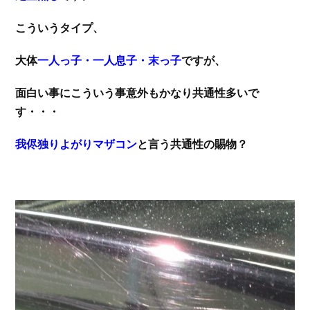
こういうタイプ、
大体
一人っ子・一人息子・末っ子
ですが、
面白い事にこういう事意外もかなり共通性多いで
す・・・
我侭独りよがりマザコン
と言う共通性の賜物？