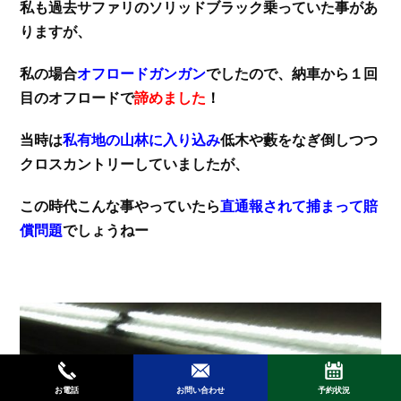
私も過去サファリのソリッドブラック乗っていた事があ
りますが、
私の場合
オフロードガンガン
でしたので、納車から１回
目のオフロードで
諦めました
！
当時は
私有地の山林に入り込み
低木や藪をなぎ倒しつつ
クロスカントリーしていましたが、
この時代こんな事やっていたら
直通報されて捕まって賠
償問題
でしょうねー
お電話
お問い合わせ
予約状況