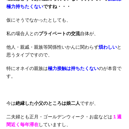
極力持ちたくない
ですね・・・
仮にそうでなかったとしても、
私の場合人との
プライベートの交流
自体が、
他人・親戚・親族等関係性いかんに関わらず
煩わしい
と
思うタイプですので、
特にオネイの親族は
極力接触は持ちたくない
のが本音で
す。
今は
絶縁した小父のところは娘二人
ですが、
二夫婦とも正月・ゴールデンウィーク・お盆などは
１週
間近く毎年滞在
していますし、