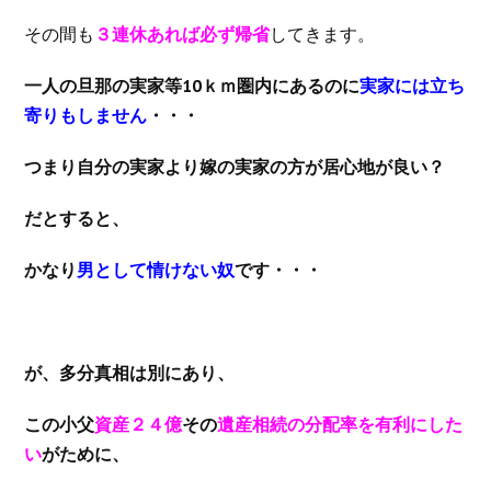
その間も
３連休あれば必ず帰省
してきます。
一人の旦那の実家等10ｋｍ圏内にあるのに
実家には立ち
寄りもしません
・・・
つまり自分の実家より嫁の実家の方が居心地が良い？
だとすると、
かなり
男として情けない奴
です・・・
が、多分真相は別にあり、
この小父
資産２４億
その
遺産相続の分配率を有利にした
い
がために、