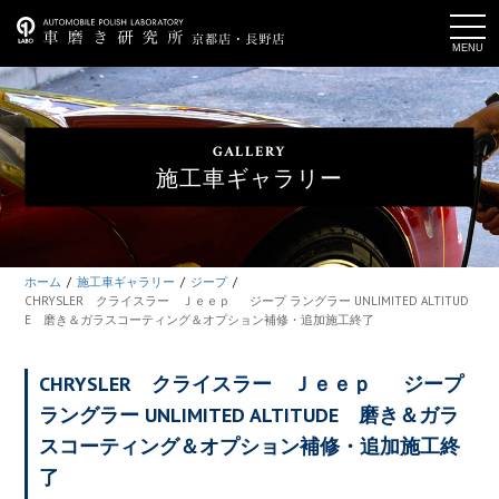
t
o
g
g
l
e
n
a
GALLERY
v
i
施工車ギャラリー
g
a
t
i
o
n
ホーム
施工車ギャラリー
ジープ
CHRYSLER クライスラー Ｊｅｅｐ ジープ ラングラー UNLIMITED ALTITUD
E 磨き＆ガラスコーティング＆オプション補修・追加施工終了
CHRYSLER クライスラー Ｊｅｅｐ ジープ
ラングラー UNLIMITED ALTITUDE 磨き＆ガラ
スコーティング＆オプション補修・追加施工終
了