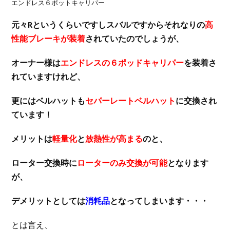
エンドレス６ポットキャリパー
元々Rというくらいですしスバルですからそれなりの
高
性能ブレーキが装着
されていたのでしょうが、
オーナー様は
エンドレスの６ポッドキャリパー
を装着さ
れていますけれど、
更にはベルハットも
セパーレートベルハット
に交換され
ています！
メリットは
軽量化
と
放熱性が高まる
のと、
ローター交換時に
ローターのみ交換が可能
となります
が、
デメリットとしては
消耗品
となってしまいます・・・
とは言え、