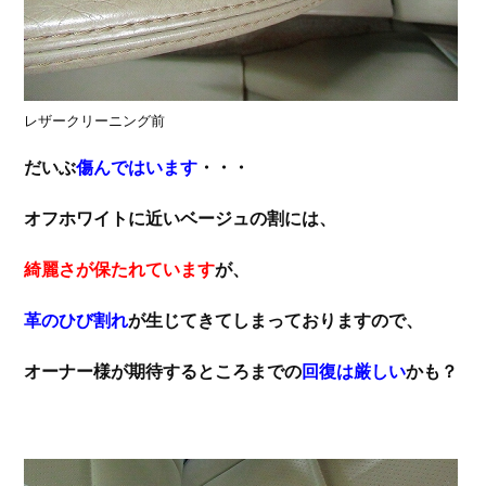
レザークリーニング前
だいぶ
傷んではいます
・・・
オフホワイトに近いベージュの割には、
綺麗さが保たれています
が、
革のひび割れ
が生じてきてしまっておりますので、
オーナー様が期待するところまでの
回復は厳しい
かも？