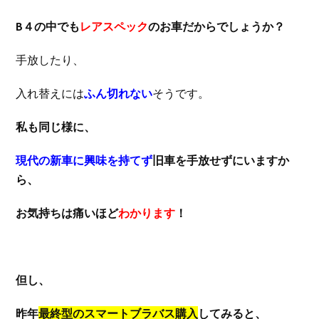
B４の中でも
レアスペック
のお車だからでしょうか？
手放したり、
入れ替えには
ふん切れない
そうです。
私も同じ様に、
現代の新車に興味を持てず
旧車を手放せずにいますか
ら、
お気持ちは痛いほど
わかります
！
但し、
昨年
最終型のスマートブラバス購入
してみると、