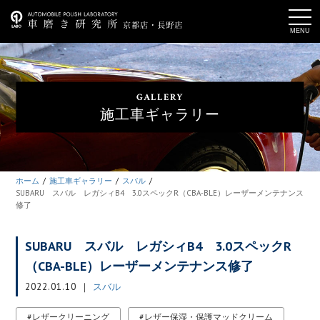
t
o
g
g
l
e
n
a
GALLERY
v
i
施工車ギャラリー
g
a
t
i
o
n
ホーム
施工車ギャラリー
スバル
SUBARU スバル レガシィB4 3.0スペックR（CBA-BLE）レーザーメンテナンス
修了
SUBARU スバル レガシィB4 3.0スペックR
（CBA-BLE）レーザーメンテナンス修了
2022.01.10
スバル
レザークリーニング
レザー保湿・保護マッドクリーム