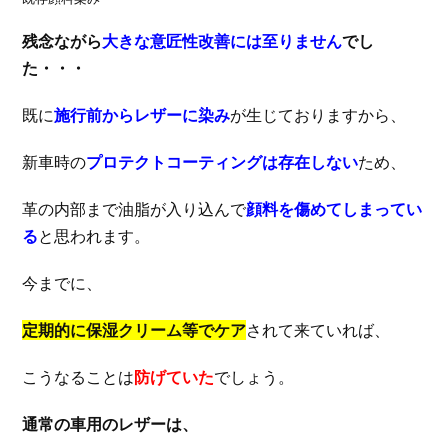
残念ながら
大きな意匠性改善には至りません
でし
た・・・
既に
施行前からレザーに染み
が生じておりますから、
新車時の
プロテクトコーティングは存在しない
ため、
革の内部まで油脂が入り込んで
顔料を傷めてしまってい
る
と思われます。
今までに、
定期的に保湿クリーム等でケア
されて来ていれば、
こうなることは
防げていた
でしょう。
通常の車用のレザーは、