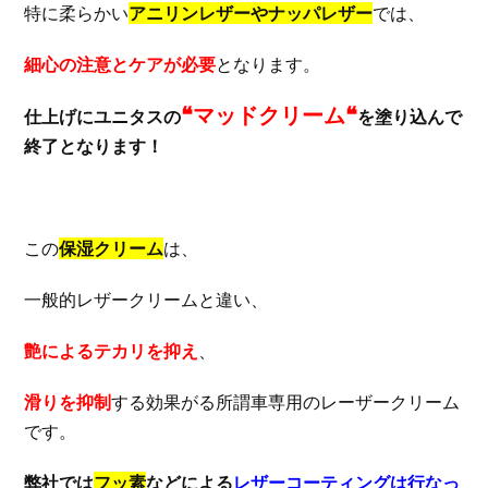
特に柔らかい
アニリンレザーやナッパレザー
では、
細心の注意とケアが必要
となります。
❝マッドクリーム❝
仕上げにユニタスの
を塗り込んで
終了となります！
この
保湿クリーム
は、
一般的レザークリームと違い、
艶によるテカリを抑え
、
滑りを抑制
する効果がる所謂車専用のレーザークリーム
です。
弊社では
フッ素
などによる
レザーコーティングは行なっ