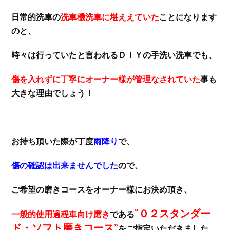
日常的洗車の
洗車機洗車に堪ええていた
ことになります
のと、
時々は行っていたと言われるＤＩＹの手洗い洗車でも、
傷を入れずに丁寧にオーナー様が管理なされていた
事も
大きな理由でしょう！
お持ち頂いた際が丁度
雨降り
で、
傷の確認は出来ませんでした
ので、
ご希望の磨きコースをオーナー様にお決め頂き、
“０２スタンダー
一般的使用過程車向け磨き
である
ド・ソフト磨きコース”
をご指定いただきました