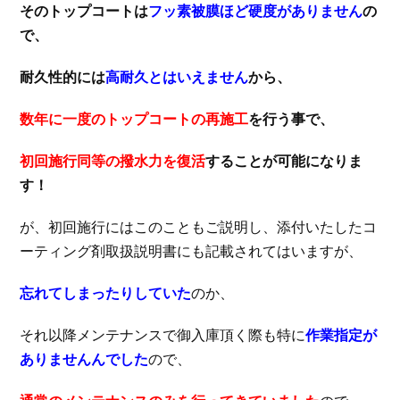
そのトップコートは
フッ素被膜ほど硬度がありません
の
で、
耐久性的には
高耐久とはいえません
から、
数年に一度のトップコートの再施工
を行う事で、
初回施行同等の撥水力を復活
することが可能になりま
す！
が、初回施行にはこのこともご説明し、添付いたしたコ
ーティング剤取扱説明書にも記載されてはいますが、
忘れてしまったりしていた
のか、
それ以降メンテナンスで御入庫頂く際も特に
作業指定が
ありませんんでした
ので、