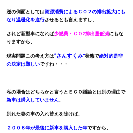
逆の側面としては
資源消費によるＣＯ２の排出拡大にも
なり温暖化を進行
させるとも言えますし、
されど新型車になれば
少燃費・ＣＯ2排出量低減
にもな
りますから、
“さんすくみ”
現実問題この考え方は
状態で
絶対的是非
の決定は難しい
ですね・・・
私の場合はどちらかと言うとＥＣＯ議論とは別の理由で
新車は購入していません
、
別れた妻の車の入れ替えを除けば、
２００６年が最後に新車を購入した年
ですから、