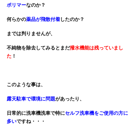
ポリマー
なのか？
何らかの
薬品が飛散付着
したのか？
までは判りませんが、
不純物を除去してみるとまだ
撥水機能は残っていまし
た
！
このような事は、
露天駐車で環境に問題
があったり、
日常的に洗車機洗車で特に
セルフ洗車機をご使用の方に
多い
ですね・・・