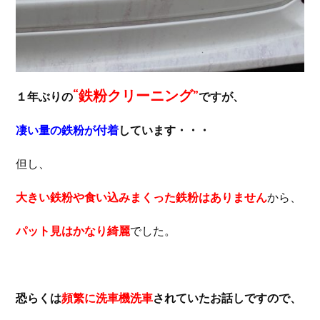
“鉄粉クリーニング”
１年ぶりの
ですが、
凄い量の鉄粉が付着
しています・・・
但し、
大きい鉄粉や食い込みまくった鉄粉はありません
から、
パット見はかなり綺麗
でした。
恐らくは
頻繁に洗車機洗車
されていたお話しですので、