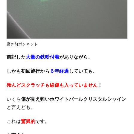
磨き前ボンネット
前記した
大量の鉄粉付着
がありながら、
しかも初回施行から
６年経過
していても、
殆んどスクラッチも線傷も入っていません
！
いくら
傷が見え難いホワイトパールクリスタルシャイン
と言えども、
これは
驚異的
です。