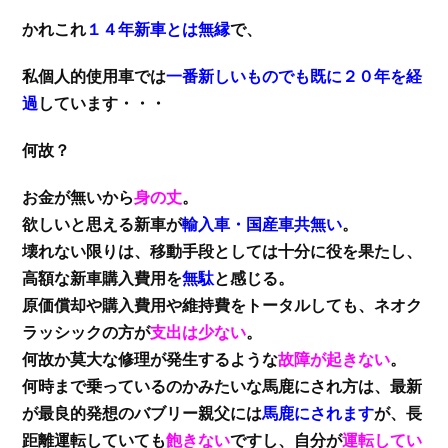
かれこれ
１４年新車とは無縁
で、
私個人的使用車では
一番新しいものでも既に２０年を経
過
しています・・・
何故？
お金が無いから
身の丈
。
欲しいと思える新車が
輸入車・国産車共無い
。
壊れない限りは、移動手段としては十分に役を果たし、
高額な新車購入費用を
無駄
と感じる。
原価償却や購入費用や維持費をトータルしても、ネオク
ラッシックの方が
支出は少ない
。
何故か莫大な修理が発生するような
故障が起きない
。
何時まで乗っているのかみたいな馬鹿にされ方は、最新
が最良的発想のバブリー親父には
馬鹿にされます
が、長
距離運転していても
飽きない
ですし、自分が
運転してい