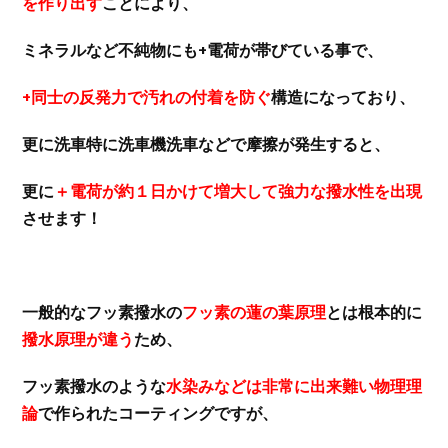
を作り出す
ことにより、
ミネラルなど不純物にも+電荷が帯びている事で、
+同士の反発力で汚れの付着を防ぐ
構造になっており、
更に洗車特に洗車機洗車などで摩擦が発生すると、
更に
＋電荷が約１日かけて増大して強力な撥水性を出現
させます！
一般的なフッ素撥水の
フッ素の蓮の葉原理
とは根本的に
撥水原理が違う
ため、
フッ素撥水のような
水染みなどは非常に出来難い物理理
論
で作られたコーティングですが、