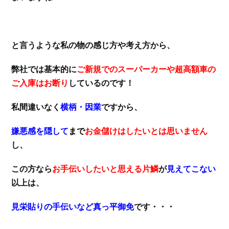
と言うような私の物の感じ方や考え方から、
弊社では基本的に
ご新規でのスーパーカーや超高額車の
ご入庫はお断り
しているのです！
私間違いなく
横柄・因業
ですから、
嫌悪感を隠して
まで
お金儲けはしたいとは思いません
し、
この方なら
お手伝いしたいと思える片鱗
が
見えてこない
以上は、
見栄貼りの手伝いなど真っ平御免
です・・・