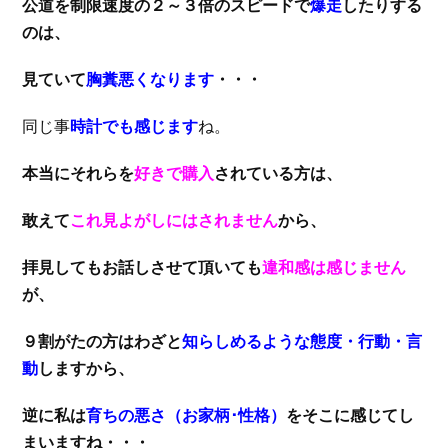
公道を制限速度の２～３倍のスピードで
爆走
したりする
のは、
見ていて
胸糞悪くなります
・・・
同じ事
時計でも感じます
ね。
本当にそれらを
好きで購入
されている方は、
敢えて
これ見よがしにはされません
から、
拝見してもお話しさせて頂いても
違和感は感じません
が、
９割がたの方はわざと
知らしめるような態度・行動・言
動
しますから、
逆に私は
育ちの悪さ（お家柄･性格）
をそこに感じてし
まいますね・・・