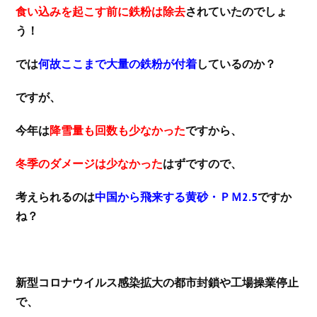
食い込みを起こす前に鉄粉は除去
されていたのでしょ
う！
では
何故ここまで大量の鉄粉が付着
しているのか？
ですが、
今年は
降雪量も回数も少なかった
ですから、
冬季のダメージは少なかった
はずですので、
考えられるのは
中国から飛来する黄砂・ＰＭ2.5
ですか
ね？
新型コロナウイルス感染拡大の都市封鎖や工場操業停止
で、