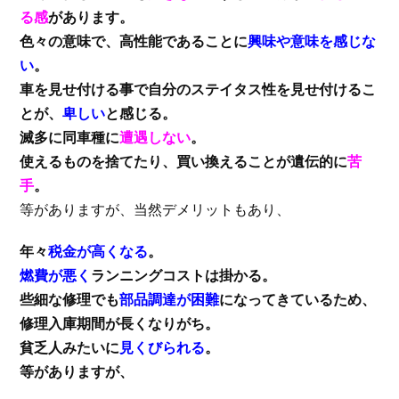
る感
があります。
色々の意味で、高性能であることに
興味や意味を感じな
い
。
車を見せ付ける事で自分のステイタス性を見せ付けるこ
とが、
卑しい
と感じる。
滅多に同車種に
遭遇しない
。
使えるものを捨てたり、買い換えることが遺伝的に
苦
手
。
等がありますが、当然デメリットもあり、
年々
税金が高くなる
。
燃費が悪く
ランニングコストは掛かる。
些細な修理でも
部品調達が困難
になってきているため、
修理入庫期間が長くなりがち。
貧乏人みたいに
見くびられる
。
等がありますが、