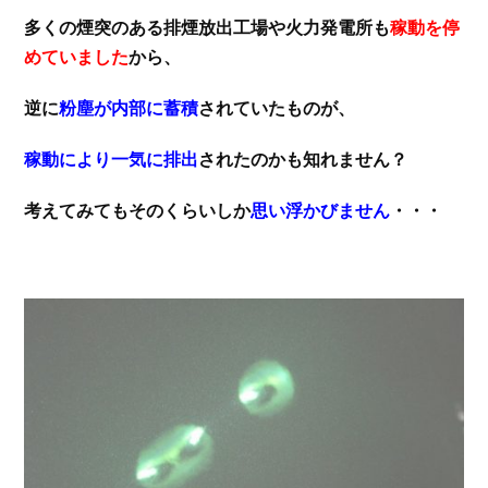
多くの煙突のある排煙放出工場や火力発電所も
稼動を停
めていました
から、
逆に
粉塵が内部に蓄積
されていたものが、
稼動により一気に排出
されたのかも知れません？
考えてみてもそのくらいしか
思い浮かびません
・・・