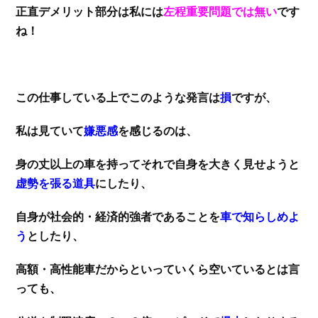
正直デメリット部分は私には
左程重要問題では無い
です
ね！
この仕事している上でこのような発言は
損
ですが、
私は見ていて
嫌悪感
を感じるのは、
身の丈以上の車を持ってそれで自身を大きく見せようと
虚勢を張る道具
にしたり、
自身が社会的・経済的強者であることを
車で知らしめよ
う
としたり、
高額・高性能車だからといっていくら空いているとは言
っても、