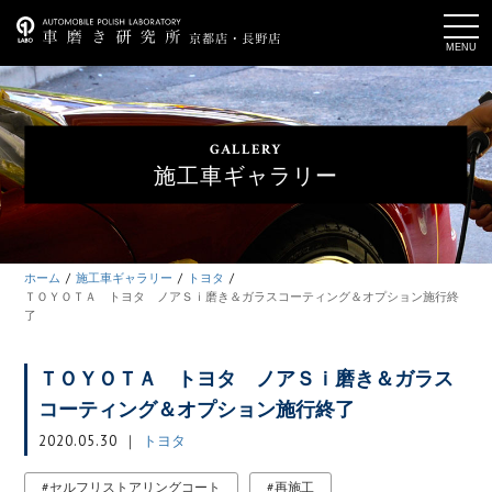
t
o
g
g
l
e
n
a
GALLERY
v
i
施工車ギャラリー
g
a
t
i
o
n
ホーム
施工車ギャラリー
トヨタ
ＴＯＹＯＴＡ トヨタ ノアＳｉ磨き＆ガラスコーティング＆オプション施行終
了
ＴＯＹＯＴＡ トヨタ ノアＳｉ磨き＆ガラス
コーティング＆オプション施行終了
2020.05.30
トヨタ
セルフリストアリングコート
再施工