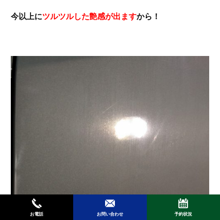
今以上に
ツルツルした艶感が出ます
から！
磨き前側面＝イオンデポジット（水染み）
お電話
お問い合わせ
予約状況