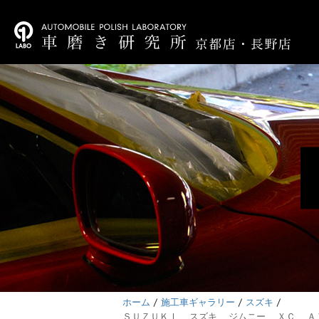
ホーム
施工車ギャラリー
スズキ
ＳＵＺＵＫＩ スズキ ジムニー ＸＣ ＡＴ