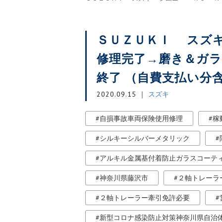
ＳＵＺＵＫＩ スズ
修理完了→磨き＆ガ
終了 （自費支払い分
2020.09.15
スズキ
自損事故車両保険使用修理
稼
シルキーシルバーメタリック
アルキル金属基付着防止ガラスコーテ
神奈川県藤沢市
２軸トレーラ
２軸トレーラー牽引免許必要
新型コロナ感染防止対策神奈川県自治