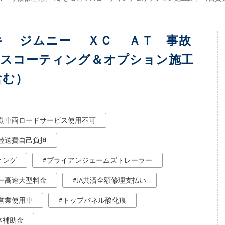
キ ジムニー ＸＣ ＡＴ 事故
ラスコーティング＆オプション施工
含む）
動車両ロードサービス使用不可
陸送費自己負担
ィング
ブライアンジェームズトレーラー
ー高速大型料金
JA共済全額修理支払い
営業使用車
トップパネル酸化痕
体補助金