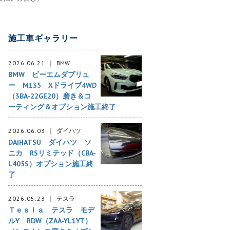
施工車ギャラリー
2026.06.21
BMW
BMW ビーエムダブリュ
ー M135 Xドライブ4WD
（3BA-22GE20）磨き＆コ
ーティング＆オプション施工終了
2026.06.03
ダイハツ
DAIHATSU ダイハツ ソ
ニカ RSリミテッド（CBA-
L405S）オプション施工終
了
2026.05.23
テスラ
Ｔｅｓｌａ テスラ モデ
ルY RDW（ZAA-YL1YT）