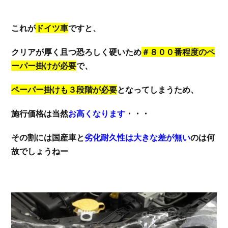
これが
ドイツ車
ですと、
クリアが厚く且つ恐ろしく硬いため
＃８００番程度のペ
ーパー掛けが必要
で、
ペーパー掛けも３段階が必要
となってしまうため、
施行価格は当然
お高くなります
・・・
その割には国産車と
劣化耐久性は大きな差が無い
のは何
故でしょうねー