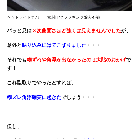
ヘッドライトカバー＝素材PPクラッキング除去不能
パッと見は
３次曲面さほど強くは見えませんでした
が、
意外と
貼り込みにはてこずりました
・・・
それでも
糊ずれや角浮が出なかったのは大貼のおかげ
で
す！
これ型取りでやったとすれば、
糊ズレ角浮確実に起きた
でしょう・・・
但し、