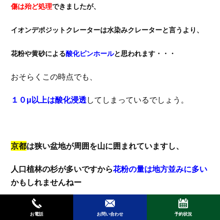
傷は殆ど処理
できましたが、
イオンデポジットクレーターは水染みクレーターと言うより、
花粉や黄砂による
酸化ピンホール
と思われます・・・
おそらくこの時点でも、
１０μ以上は酸化浸透
してしまっているでしょう。
京都
は狭い盆地が周囲を山に囲まれていますし、
人口植林の杉が多いですから
花粉の量は地方並みに多い
かもしれませんねー
伏見や南区
あたりは工業地帯やごみ屋さんも多いですか
お電話
お問い合わせ
予約状況
ら、