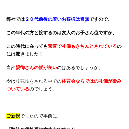
弊社では
２０代前後の若いお客様は皆無
ですので、
この年代の方と接するのは友人のお子さん位ですが、
この時代に在っても
素直で礼儀もきちんとされている
の
には驚きました！
当然
親御さんの躾が良い
のはあるでしょうが、
やはり競技をされる中での
体育会ならではの礼儀が染み
ついている
のでしょう。
ご新規
でしたので事前に、