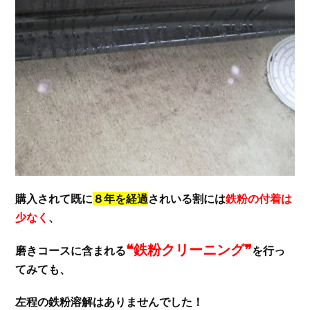
購入されて既に
８年を経過
されいる割には
鉄粉の付着は
少なく
、
❝鉄粉クリーニング❞
磨きコースに含まれる
を行っ
てみても、
左程の鉄粉溶解はありませんでした！