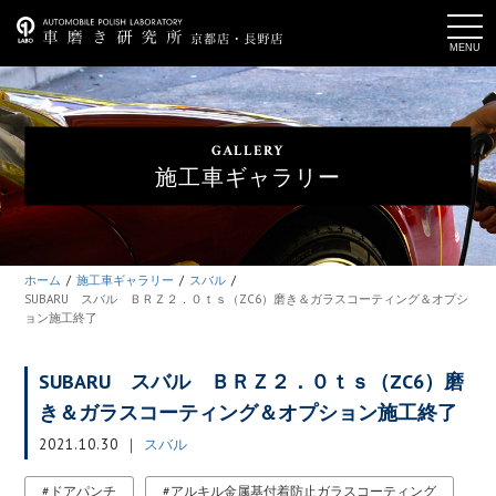
t
o
g
g
l
e
n
a
GALLERY
v
i
施工車ギャラリー
g
a
t
i
o
n
ホーム
施工車ギャラリー
スバル
SUBARU スバル ＢＲＺ２．０ｔｓ（ZC6）磨き＆ガラスコーティング＆オプシ
ョン施工終了
SUBARU スバル ＢＲＺ２．０ｔｓ（ZC6）磨
き＆ガラスコーティング＆オプション施工終了
2021.10.30
スバル
ドアパンチ
アルキル金属基付着防止ガラスコーティング