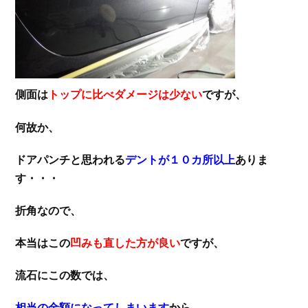
側面は
トップに比べダメージは少ない
ですが、
何故か、
ドアパンチと思われる
デントが１０カ所以上
ありま
す・・・
折角なので、
本当はこの
凹みも直した方が良い
ですが、
流石にこの数では、
相当の金額になってしまいます
から、