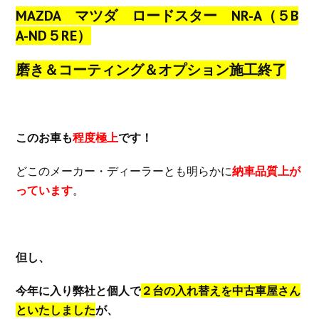
MAZDA マツダ ロードスター NR-A（５B
A-ND５RE）
磨き＆コーティング＆オプション施工終了
このお車も
程度極上
です！
どこのメーカー・ディーラーとも明らかに
納車品質上が
っています
。
但し、
今年に入り弊社と個人で
２台の入れ替えを中古車屋さん
といたしました
が、