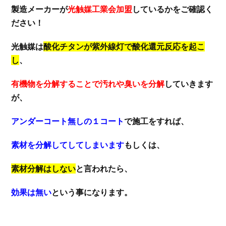
製造メーカーが
光触媒工業会加盟
しているかをご確認く
ださい！
光触媒は
酸化チタンが紫外線灯で酸化還元反応を起こ
し
、
有機物を分解することで汚れや臭いを分解
していきます
が、
アンダーコート無しの１コート
で施工をすれば、
素材を分解してしてしまいます
もしくは、
素材分解はしない
と言われたら、
効果は無い
という事になります。