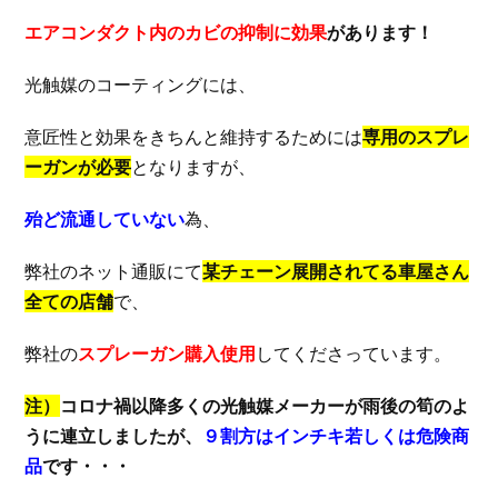
エアコンダクト内のカビの抑制に効果
があります！
光触媒のコーティングには、
意匠性と効果をきちんと維持するためには
専用のスプレ
ーガンが必要
となりますが、
殆ど流通していない
為、
弊社のネット通販にて
某チェーン展開されてる車屋さん
全ての店舗
で、
弊社の
スプレーガン購入使用
してくださっています。
注）
コロナ禍以降多くの光触媒メーカーが雨後の筍のよ
うに連立しましたが、
９割方はインチキ若しくは危険商
品
です・・・