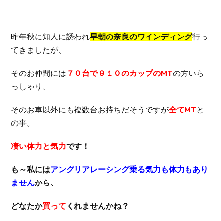
昨年秋に知人に誘われ
早朝の奈良のワインディング
行っ
てきましたが、
そのお仲間には
７０台で９１０のカップのMT
の方いら
っしゃり、
そのお車以外にも複数台お持ちだそうですが
全てMT
と
の事。
凄い体力と気力
です！
も～私には
アングリアレーシング乗る気力も体力もあり
ません
から、
どなたか
買って
くれませんかね？