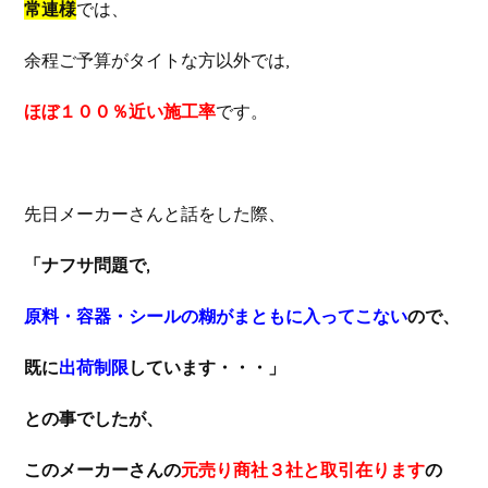
常連様
では、
余程ご予算がタイトな方以外では,
ほぼ１００％近い施工率
です。
先日メーカーさんと話をした際、
「ナフサ問題で,
原料・容器・シールの糊がまともに入ってこない
ので、
既に
出荷制限
しています・・・」
との事でしたが、
このメーカーさんの
元売り商社３社と取引在ります
の