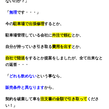
ないのか？」
「
無理
です・・・」
今の
駐車場で出張修理
するとか、
駐車場管理している会社に
外注で頼む
とか、
自分が持っていき引き取る
費用を出す
とか、
自社で陸送
をするとか提案をしましたが、全て出来なと
の返答・・・
「
どれも飲めない
という事なら、
販売条件と異なります
から、
契約を破棄して車を
注文書の金額で引き取って
くださ
い！」