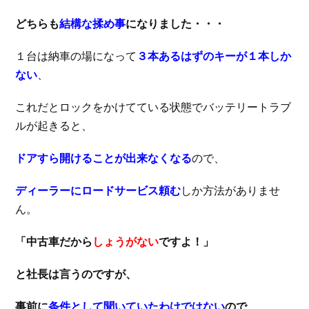
どちらも
結構な揉め事
になりました・・・
１台は納車の場になって
３本あるはずのキーが１本しか
ない
、
これだとロックをかけてている状態でバッテリートラブ
ルが起きると、
ドアすら開けることが出来なくなる
ので、
ディーラーにロードサービス頼む
しか方法がありませ
ん。
「中古車だから
しょうがない
ですよ！」
と社長は言うのですが、
事前に
条件として聞いていたわけではない
ので、