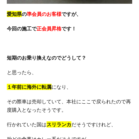
愛知県
の
準会員のお客様
ですが、
今回の施工で
正会員昇格
です！
短期のお乗り換えなのでどうして？
と思ったら、
１年前に海外に転属
になり、
その際車は売却していて、本社にここで戻られたので再
度購入となったそうです。
行かれていた国は
スリランカ
だそうですけれど、
殆どの食事はカレー系だそうですが、