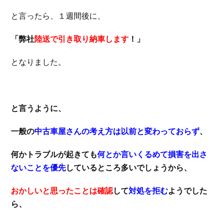
と言ったら、１週間後に、
「弊社
陸送で引き取り納車します
！」
となりました。
と言うように、
一般の
中古車屋さんの考え方は以前と変わっておらず
、
何かトラブルが起きても
何とか言いくるめて損害を出さ
ないことを優先
しているところ多いでしょうから、
おかしいと思ったことは確認
して
対処を拒む
ようでした
ら、