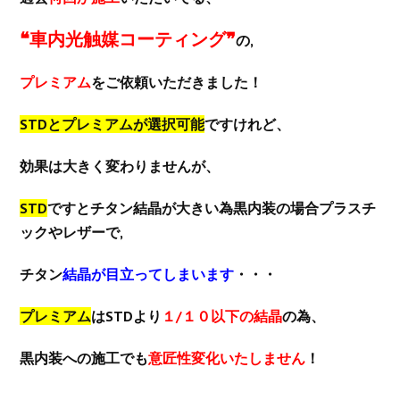
❝車内光触媒コーティング❞
の,
プレミアム
をご依頼いただきました！
STDとプレミアムが選択可能
ですけれど、
効果は大きく変わりませんが、
STD
ですとチタン結晶が大きい為黒内装の場合プラスチ
ックやレザーで,
チタン
結晶が目立ってしまいます
・・・
プレミアム
はSTDより
１/１０以下の結晶
の為、
黒内装への施工でも
意匠性変化いたしません
！