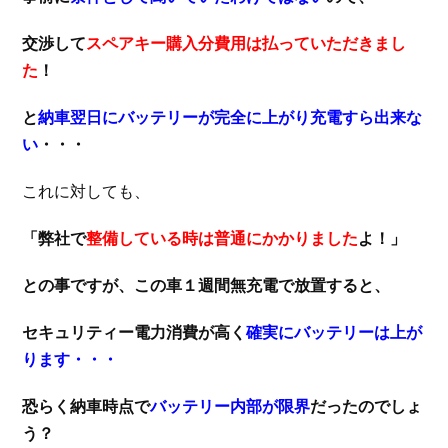
交渉して
スペアキー購入分費用は払っていただきまし
た
！
と
納車翌日にバッテリーが完全に上がり充電すら出来な
い
・・・
これに対しても、
「弊社で
整備している時は普通にかかりました
よ！」
との事ですが、この車１週間無充電で放置すると、
セキュリティー電力消費が高く
確実にバッテリーは上が
ります・・・
恐らく納車時点で
バッテリー内部が限界
だったのでしょ
う？