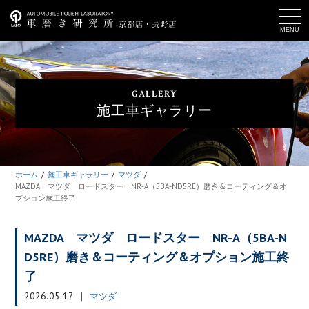
t
o
g
g
l
e
n
a
GALLERY
v
i
施工車ギャラリー
g
a
t
i
o
n
ホーム
施工車ギャラリー
マツダ
MAZDA マツダ ロードスター NR-A（5BA-ND5RE）磨き＆コーティング＆オ
プション施工終了
MAZDA マツダ ロードスター NR-A（5BA-N
D5RE）磨き＆コーティング＆オプション施工終
了
2026.05.17
マツダ