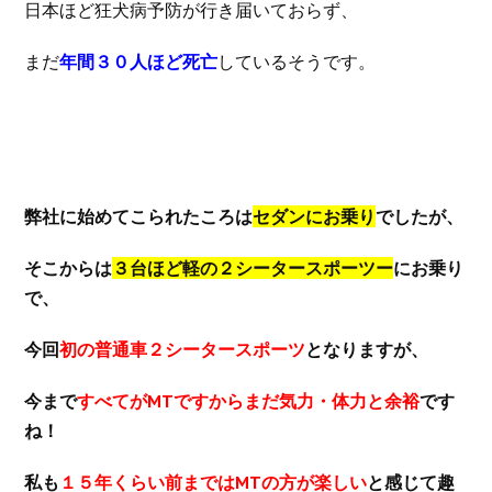
日本ほど狂犬病予防が行き届いておらず、
まだ
年間３０人ほど死亡
しているそうです。
弊社に始めてこられたころは
セダンにお乗り
でしたが、
そこからは
３台ほど軽の２シータースポーツー
にお乗り
で、
今回
初の普通車２シータースポーツ
となりますが、
今まで
すべてがMTですからまだ気力・体力と余裕
です
ね！
私も
１５年くらい前まではMTの方が楽しい
と感じて趣